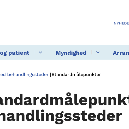
NYHED
og patient
Myndighed
Arra
med behandlingssteder
Standardmålepunkter
andardmålepunkt
handlingssteder