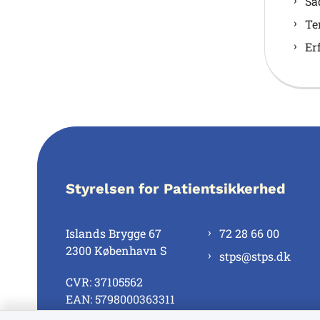
Så
Te
Er
Styrelsen for Patientsikkerhed
Islands Brygge 67
72 28 66 00
2300 København S
stps@stps.dk
CVR: 37105562
EAN: 5798000363311