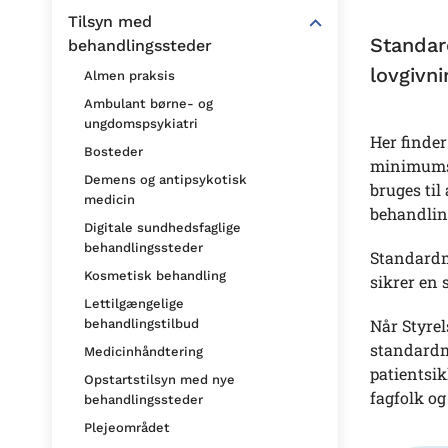
Tilsyn med
Standar
behandlingssteder
lovgivni
Almen praksis
Ambulant børne- og
ungdomspsykiatri
Her finde
Bosteder
minimumsk
Demens og antipsykotisk
bruges til
medicin
behandlin
Digitale sundhedsfaglige
behandlingssteder
Standardm
Kosmetisk behandling
sikrer en 
Lettilgængelige
Når Styrel
behandlingstilbud
standardmå
Medicinhåndtering
patientsi
Opstartstilsyn med nye
fagfolk og
behandlingssteder
Plejeområdet