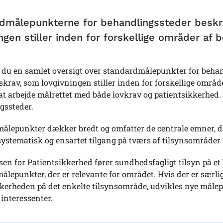
dmålepunkterne for behandlingssteder besk
ngen stiller inden for forskellige områder af 
r du en samlet oversigt over standardmålepunkter for beh
rav, som lovgivningen stiller inden for forskellige område
 at arbejde målrettet med både lovkrav og patientsikkerhed. 
gssteder.
ålepunkter dækker bredt og omfatter de centrale emner, der
systematisk og ensartet tilgang på tværs af tilsynsområder o
sen for Patientsikkerhed fører sundhedsfagligt tilsyn på e
lepunkter, der er relevante for området. Hvis der er særli
kkerheden på det enkelte tilsynsområde, udvikles nye målep
 interessenter.