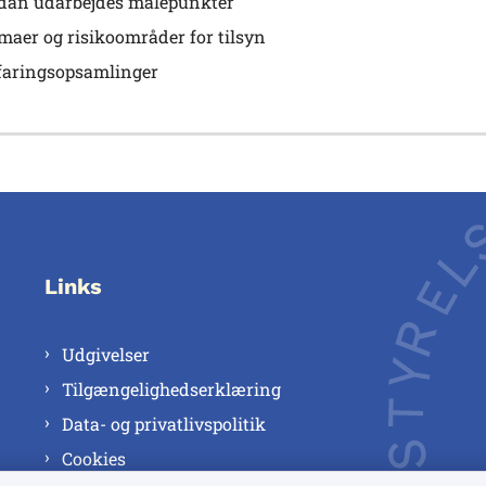
dan udarbejdes målepunkter
maer og risikoområder for tilsyn
faringsopsamlinger
Links
Udgivelser
Tilgængelighedserklæring
Data- og privatlivspolitik
Cookies