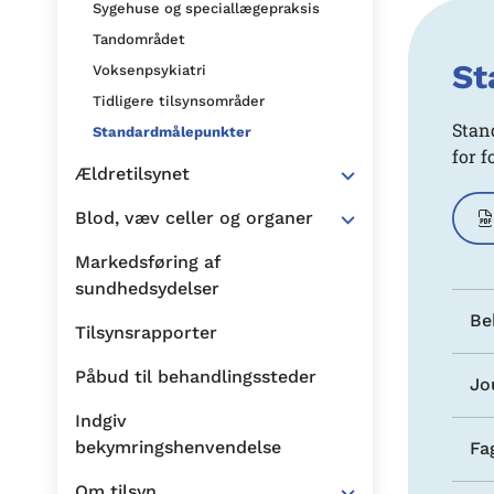
Sygehuse og speciallægepraksis
Tandområdet
St
Voksenpsykiatri
Tidligere tilsynsområder
Stan
Standardmålepunkter
for 
Ældretilsynet
Blod, væv celler og organer
Markedsføring af
sundhedsydelser
Be
Tilsynsrapporter
Påbud til behandlingssteder
Jo
Indgiv
bekymringshenvendelse
Fa
Om tilsyn