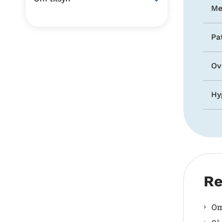
Me
Pat
Ov
Hy
Re
Om