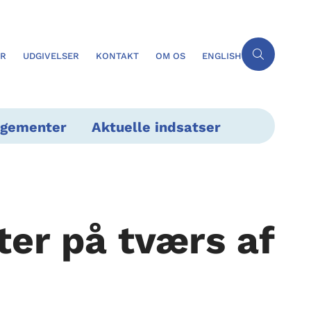
ER
UDGIVELSER
KONTAKT
OM OS
ENGLISH
ngementer
Aktuelle indsatser
er på tværs af