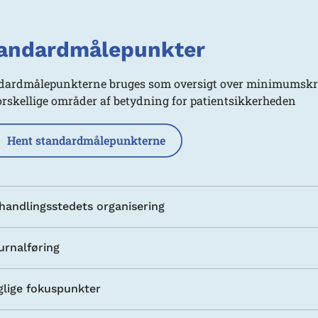
andardmålepunkter
dardmålepunkterne bruges som
oversigt over minimumskra
forskellige områder af betydning for patientsikkerheden
Hent standardmålepunkterne
handlingsstedets organisering
urnalføring
glige fokuspunkter