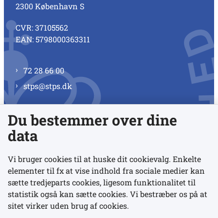
2300 København S
CVR: 37105562
EAN: 5798000363311
72 28 66 00
stps@stps.dk
Du bestemmer over dine
Se alle kontaktnumre
data
Vi bruger cookies til at huske dit cookievalg. Enkelte
elementer til fx at vise indhold fra sociale medier kan
Links
sætte tredjeparts cookies, ligesom funktionalitet til
statistik også kan sætte cookies. Vi bestræber os på at
sitet virker uden brug af cookies.
Udgivelser