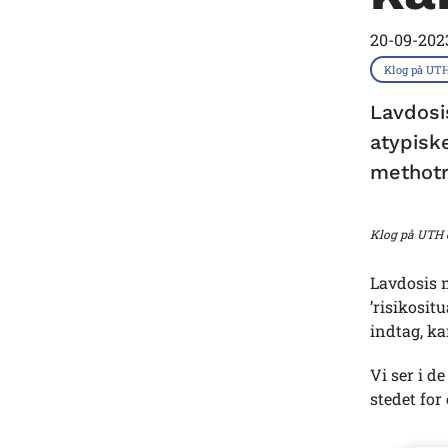
20-09-202
Klog på UT
Lavdosi
atypisk
methotr
Klog på UTH e
Lavdosis m
’risikosit
indtag, k
Vi ser i d
stedet fo