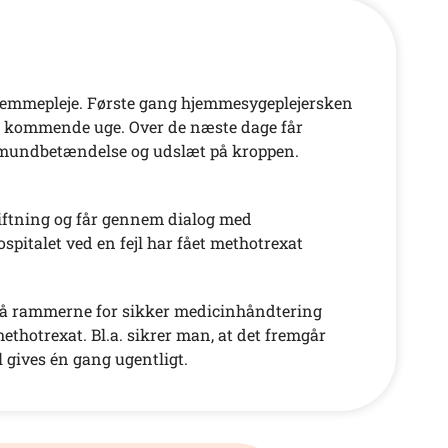
hjemmepleje. Første gang hjemmesygeplejersken
n kommende uge. Over de næste dage får
år mundbetændelse og udslæt på kroppen.
iftning og får gennem dialog med
spitalet ved en fejl har fået methotrexat
på rammerne for sikker medicinhåndtering
hotrexat. Bl.a. sikrer man, at det fremgår
 gives én gang ugentligt.