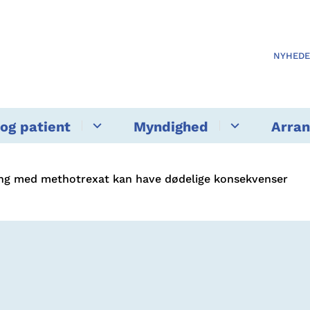
NYHED
og patient
Myndighed
Arra
ng med methotrexat kan have dødelige konsekvenser