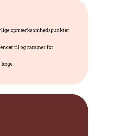
 særlige opmærksomhedspunkter
tencer til og rammer for
n læge