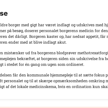
se
ldre borger med gigt har været indlagt og udskrives med 
er på besøg, doserer personalet borgerens medicin for de
eren det dårligt. Borgeren kaster op, har nedsat appetit, f
eren ender med at blive indlagt akut.
n mistænker ud fra borgerens blodprøver methotrexatforg
eplejen bekræftet, at borgeren siden sin udskrivelse fra ho
igt i stedet for én gang om ugen som ordineret.
elsen får den kommunale hjemmepleje til at sætte fokus 
dt personalet og til at skærpe opmærksomheden omkring met
igt af det lokale medicinskema, hvis en ordination kun skal