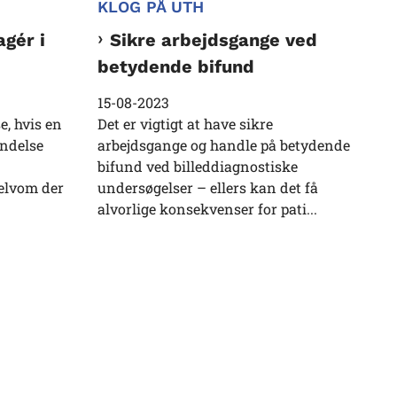
KLOG PÅ UTH
agér i
Sikre arbejdsgange ved
betydende bifund
15-08-2023
e, hvis en
Det er vigtigt at have sikre
indelse
arbejdsgange og handle på betydende
bifund ved billeddiagnostiske
elvom der
undersøgelser – ellers kan det få
alvorlige konsekvenser for pati...