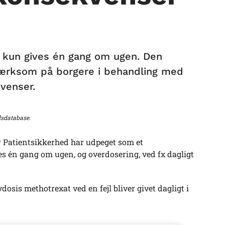
l kun gives én gang om ugen. Den
pmærksom på borgere i behandling med
venser.
dsdatabase.
or Patientsikkerhed har udpeget som et
es én gang om ugen, og overdosering, ved fx dagligt
vdosis methotrexat ved en fejl bliver givet dagligt i