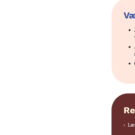
Væ
Re
Læ