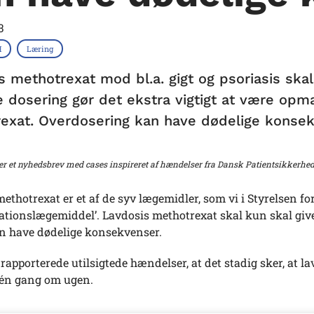
3
H
Læring
s methotrexat mod bl.a. gigt og psoriasis ska
e dosering gør det ekstra vigtigt at være o
exat. Overdosering kan have dødelige konsek
r et nyhedsbrev med cases inspireret af hændelser fra Dansk Patientsikkerhe
ethotrexat er et af de syv lægemidler, som vi i Styrelsen f
uationslægemiddel’. Lavdosis methotrexat skal kun skal giv
an have dødelige konsekvenser.
e rapporterede utilsigtede hændelser, at det stadig sker, at la
r én gang om ugen.