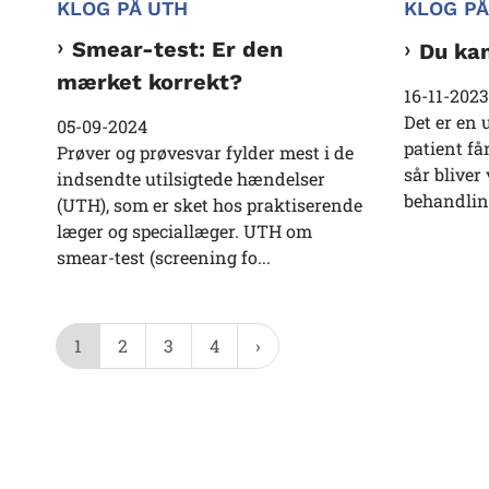
KLOG PÅ UTH
KLOG PÅ
Smear-test: Er den
Du kan
mærket korrekt?
16-11-2023
Det er en 
05-09-2024
patient får
Prøver og prøvesvar fylder mest i de
sår bliver
indsendte utilsigtede hændelser
behandlin
(UTH), som er sket hos praktiserende
læger og speciallæger. UTH om
smear-test (screening fo...
1
2
3
4