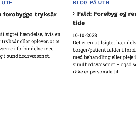
 UTH
KLOG PÅ UTH
Fald: Forebyg og re
 forebygge tryksår
tide
utilsigtet hændelse, hvis en
10-10-2023
 tryksår eller oplever, at et
Det er en utilsigtet hændels
 værre i forbindelse med
borger/patient falder i forb
g i sundhedsvæsenet.
med behandling eller pleje i
sundhedsvæsenet – også s
ikke er personale til...