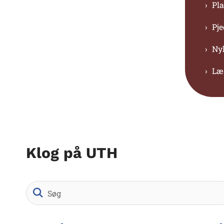
Pl
Pje
Nyh
Læs
Klog på UTH