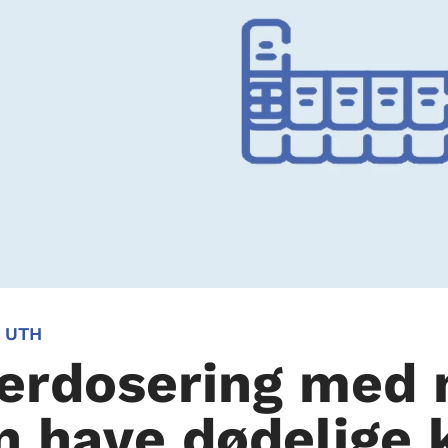
 UTH
erdosering med 
n have dødelige