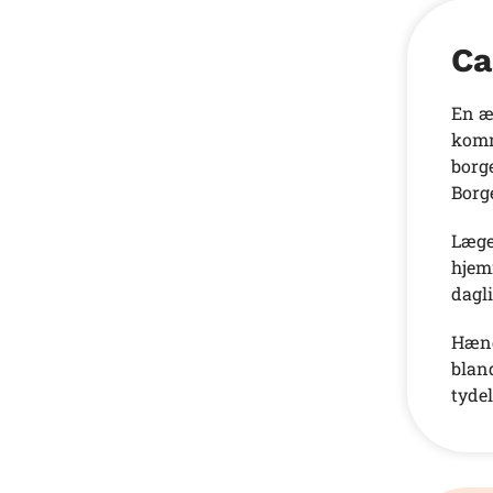
Ca
En æ
komm
borg
Borg
Læge
hjemm
dagl
Hænd
blan
tydel