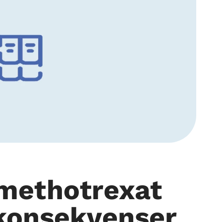
methotrexat
 konsekvenser