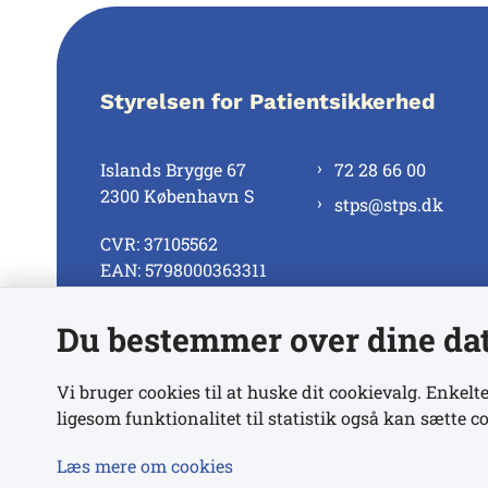
Styrelsen for Patientsikkerhed
Islands Brygge 67
72 28 66 00
2300 København S
stps@stps.dk
CVR: 37105562
EAN: 5798000363311
Du bestemmer over dine da
Se alle kontaktnumre
Vi bruger cookies til at huske dit cookievalg. Enkelte
ligesom funktionalitet til statistik også kan sætte co
Læs mere om cookies