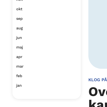
okt
sep
aug
jun
maj
apr
mar
feb
KLOG PÅ
jan
Ov
ka