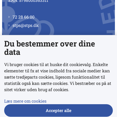
EAN: 5798000363311
72 28 66 00
stps@stps.dk
Du bestemmer over dine
Se alle kontaktnumre
data
Vi bruger cookies til at huske dit cookievalg. Enkelte
elementer til fx at vise indhold fra sociale medier kan
Links
sætte tredjeparts cookies, ligesom funktionalitet til
statistik også kan sætte cookies. Vi bestræber os på at
sitet virker uden brug af cookies.
Udgivelser
Tilgængelighedserklæring
Læs mere om cookies
Data- og privatlivspolitik
Accepter alle
Cookies