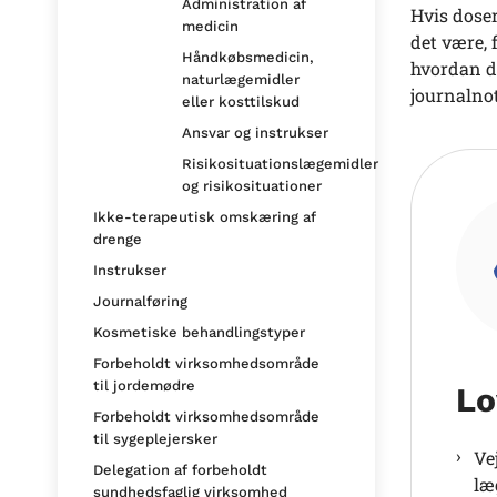
Administration af
Hvis dose
medicin
det være, 
Håndkøbsmedicin,
hvordan de
naturlægemidler
journalnot
eller kosttilskud
Ansvar og instrukser
Risikosituationslægemidler
og risikosituationer
Ikke-terapeutisk omskæring af
drenge
Instrukser
Journalføring
Kosmetiske behandlingstyper
Forbeholdt virksomhedsområde
til jordemødre
Lo
Forbeholdt virksomhedsområde
til sygeplejersker
Ve
Delegation af forbeholdt
læ
sundhedsfaglig virksomhed