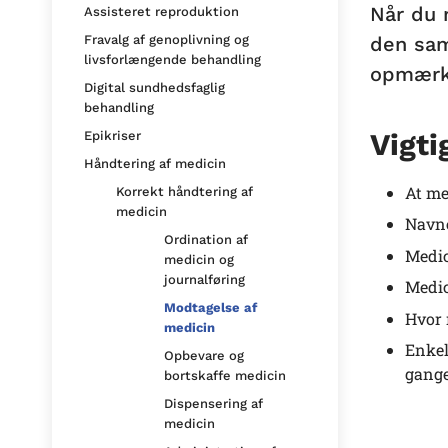
Når du 
Assisteret reproduktion
den sam
Fravalg af genoplivning og
livsforlængende behandling
opmærks
Digital sundhedsfaglig
behandling
Vigti
Epikriser
Håndtering af medicin
At me
Korrekt håndtering af
medicin
Navne
Ordination af
Medici
medicin og
journalføring
Medic
Modtagelse af
Hvor 
medicin
Enkel
Opbevare og
gange
bortskaffe medicin
Dispensering af
medicin