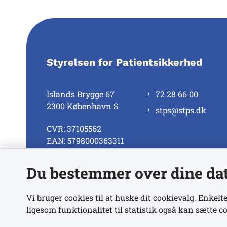
Styrelsen for Patientsikkerhed
Islands Brygge 67
72 28 66 00
2300 København S
stps@stps.dk
CVR: 37105562
EAN: 5798000363311
Du bestemmer over dine da
Se alle kontaktnumre
Vi bruger cookies til at huske dit cookievalg. Enkelte
ligesom funktionalitet til statistik også kan sætte co