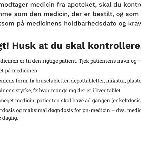
modtager medicin fra apoteket, skal du kontr
me som den medicin, der er bestilt, og som e
om på medicinens holdbarhedsdato og krav t
gt! Husk at du skal kontrollere
dicinen er til den rigtige patient. Tjek patientens navn og
t på medicinen.
nens form, fx brusetabletter, depottabletter, mikstur, plaster
inens styrke, fx hvor mange mg der er i hver tablet.
meget medicin, patienten skal have ad gangen (enkeltdosis) o
tdosis og maksimal døgndosis for pn-medicin – dvs. medicin,
 daglig.