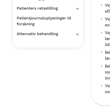
Ve
Patienters retsstilling
af
Patientjournaloplysninger til
Ve
forskning
an
Ve
Alternativ behandling
læ
lid
Be
læ
Be
sy
in
Ve
un