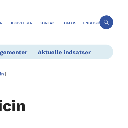
ER
UDGIVELSER
KONTAKT
OM OS
ENGLISH
ngementer
Aktuelle indsatser
in
icin