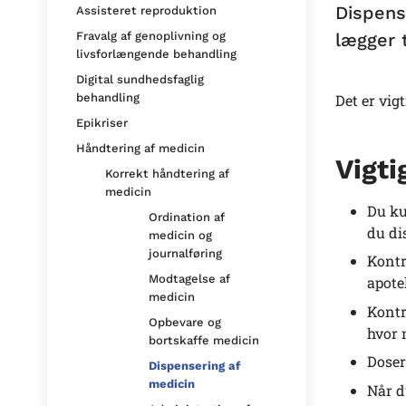
Dispens
Assisteret reproduktion
lægger 
Fravalg af genoplivning og
livsforlængende behandling
Digital sundhedsfaglig
Det er vig
behandling
Epikriser
Håndtering af medicin
Vigti
Korrekt håndtering af
medicin
Du ku
Ordination af
du di
medicin og
journalføring
Kontr
Modtagelse af
apote
medicin
Kontr
Opbevare og
hvor 
bortskaffe medicin
Doser
Dispensering af
medicin
Når d