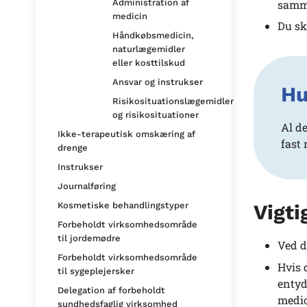
samme
Administration af
medicin
Du sk
Håndkøbsmedicin,
naturlægemidler
eller kosttilskud
Ansvar og instrukser
Hu
Risikosituationslægemidler
og risikosituationer
Al d
Ikke-terapeutisk omskæring af
fast
drenge
Instrukser
Journalføring
Kosmetiske behandlingstyper
Vigti
Forbeholdt virksomhedsområde
til jordemødre
Ved d
Forbeholdt virksomhedsområde
Hvis 
til sygeplejersker
entyd
Delegation af forbeholdt
medic
sundhedsfaglig virksomhed