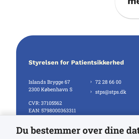
me
Styrelsen for Patientsikkerhed
Islands Brygge 67
72 28 66 00
2300 København S
stps@stps.dk
CVR: 37105562
EAN: 5798000363311
Du bestemmer over dine da
Se alle kontaktnumre