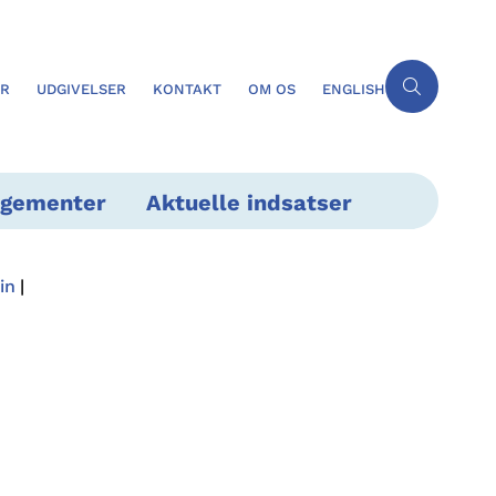
ER
UDGIVELSER
KONTAKT
OM OS
ENGLISH
ngementer
Aktuelle indsatser
in