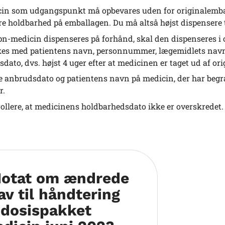
in som udgangspunkt må opbevares uden for originalemball
re holdbarhed på emballagen. Du må altså højst dispensere t
pn-medicin dispenseres på forhånd, skal den dispenseres i 
s med patientens navn, personnummer, lægemidlets navn, 
sdato, dvs. højst 4 uger efter at medicinen er taget ud af o
e anbrudsdato og patientens navn på medicin, der har begræ
r.
ollere, at medicinens holdbarhedsdato ikke er overskredet.
otat om ændrede
av til håndtering
 dosispakket