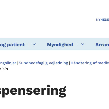
NYHED
og patient
Myndighed
Arra
ngslinjer
Sundhedsfaglig vejledning
Håndtering af medic
dicin
spensering