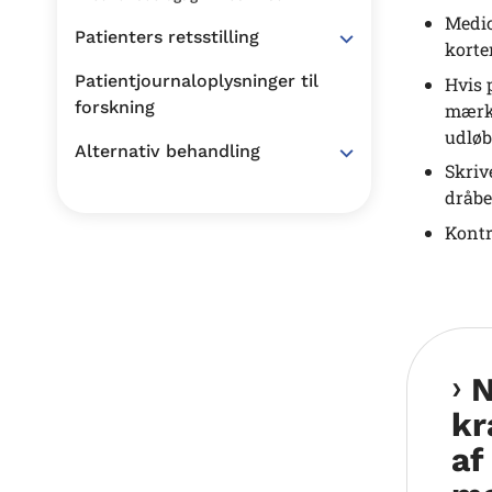
Medic
Patienters retsstilling
korte
Patientjournaloplysninger til
Hvis 
forskning
mærke
udløb
Alternativ behandling
Skriv
dråbe
Kontr
N
kr
af