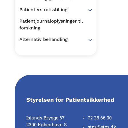
Patienters retsstilling
Patientjournaloplysninger til
forskning
Alternativ behandling
Styrelsen for Patientsikkerhed
Islands Brygge 67
72 28 66 00
2300 København S
stps@stps.dk