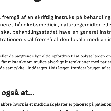
l fremgå af en skriftlig instruks på behandli
ineret håndkøbsmedicin, naturlægemidler eller
 skal behandlingsstedet have en generel instru
trationen skal fremgå af den lokale medicinlis
eller de pårørende bør altid opfordres til at oplyse lægen
 får mistanke om mulige alvorlige interaktioner med patie
de samtykke - inddrages. Hvis lægen fraråder brugen af et 
også at...
alføre, hvornår et medicinsk plaster er placeret på patiente