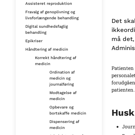
Assisteret reproduktion
Fravalg af genoplivning og
livsforlængende behandling
Det ska
Digital sundhedsfaglig
ikkeord
behandling
må det,
Epikriser
Adminis
Håndtering af medicin
Korrekt håndtering af
medicin
Patienten 
Ordination af
personalet
medicin og
forudgåen
journalføring
patienten.
Modtagelse af
medicin
Opbevare og
Husk 
bortskaffe medicin
Dispensering af
Journ
medicin