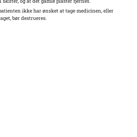
skifter, og at det gamle plaster fjernes.
 patienten ikke har ønsket at tage medicinen, eller
aget, bør destrueres.