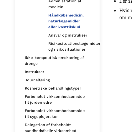
Der s
Administration af
medicin
Hvis 
Håndkøbsmedicin,
om ma
naturlægemidler
eller kosttilskud
Ansvar og instrukser
Risikosituationslægemidler
og risikosituationer
Ikke-terapeutisk omskæring af
drenge
Instrukser
Journalføring
Kosmetiske behandlingstyper
Forbeholdt virksomhedsområde
til jordemødre
Forbeholdt virksomhedsområde
til sygeplejersker
Delegation af forbeholdt
sundhedsfaglig virksomhed