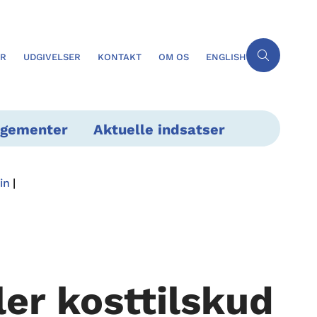
ER
UDGIVELSER
KONTAKT
OM OS
ENGLISH
ngementer
Aktuelle indsatser
in
er kosttilskud