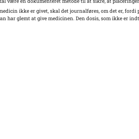
kal være en dokumenteret metode til at sikre, at placeringen 
medicin ikke er givet, skal det journalføres, om det er, fordi
n har glemt at give medicinen. Den dosis, som ikke er indt