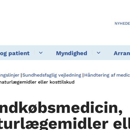
NYHED
og patient
Myndighed
Arra
ngslinjer
Sundhedsfaglig vejledning
Håndtering af medic
aturlægemidler eller kosttilskud
ndkøbsmedicin,
turlægemidler ell