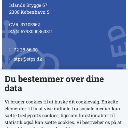
Islands Brygge 67
2300 København S
CVR: 37105562
EAN: 5798000363311
72 28 66 00
stps@stps.dk
Du bestemmer over dine
Se alle kontaktnumre
data
Vi bruger cookies til at huske dit cookievalg. Enkelte
elementer til fx at vise indhold fra sociale medier kan
Links
sætte tredjeparts cookies, ligesom funktionalitet til
statistik også kan sætte cookies. Vi bestræber os på at