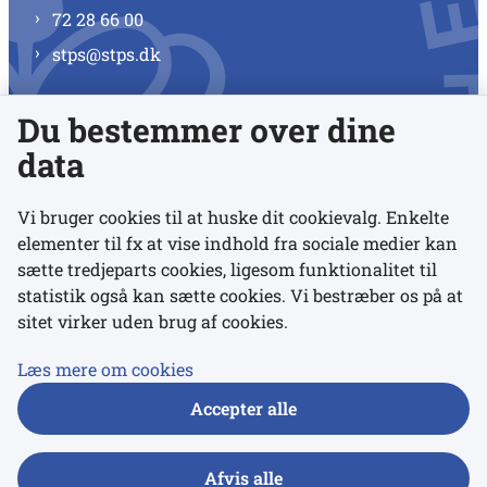
72 28 66 00
stps@stps.dk
Du bestemmer over dine
Se alle kontaktnumre
data
Vi bruger cookies til at huske dit cookievalg. Enkelte
elementer til fx at vise indhold fra sociale medier kan
Links
sætte tredjeparts cookies, ligesom funktionalitet til
statistik også kan sætte cookies. Vi bestræber os på at
Udgivelser
sitet virker uden brug af cookies.
Tilgængelighedserklæring
Læs mere om cookies
Data- og privatlivspolitik
Accepter alle
Cookies
Afvis alle