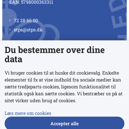
EAN: 5798000363311
72 28 66 00
stps@stps.dk
Du bestemmer over dine
Se alle kontaktnumre
data
Vi bruger cookies til at huske dit cookievalg. Enkelte
elementer til fx at vise indhold fra sociale medier kan
Links
sætte tredjeparts cookies, ligesom funktionalitet til
statistik også kan sætte cookies. Vi bestræber os på at
Udgivelser
sitet virker uden brug af cookies.
Tilgængelighedserklæring
Læs mere om cookies
Data- og privatlivspolitik
Accepter alle
Cookies