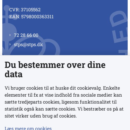
CVR: 37105562
EAN: 5798000363311
72 28 66 00
stps@stps.dk
Du bestemmer over dine
Se alle kontaktnumre
data
Vi bruger cookies til at huske dit cookievalg. Enkelte
elementer til fx at vise indhold fra sociale medier kan
Links
sætte tredjeparts cookies, ligesom funktionalitet til
statistik også kan sætte cookies. Vi bestræber os på at
Udgivelser
sitet virker uden brug af cookies.
Tilgængelighedserklæring
Læs mere om cookies