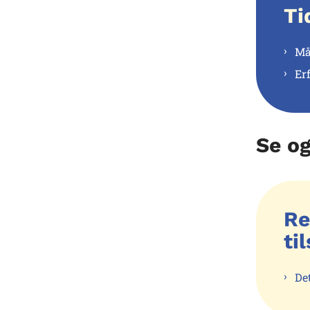
Ti
Må
Er
Se o
Re
ti
De