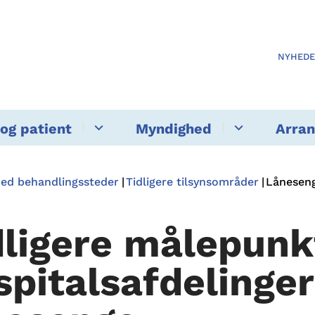
NYHED
og patient
Myndighed
Arra
med behandlingssteder
Tidligere tilsynsområder
Lånesen
dligere målepunk
spitalsafdelinge