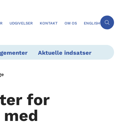
ER
UDGIVELSER
KONTAKT
OM OS
ENGLISH
ngementer
Aktuelle indsatser
ge
ter for
r med