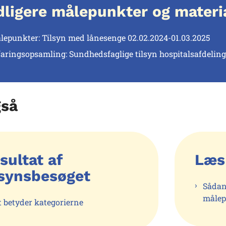
dligere målepunkter og materi
lepunkter: Tilsyn med lånesenge 02.02.2024-01.03.2025
faringsopsamling: Sundhedsfaglige tilsyn hospitalsafdelin
gså
sultat af
Læs
lsynsbesøget
Sådan
målep
t betyder kategorierne