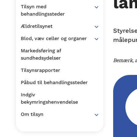
lå
Tilsyn med
behandlingssteder
Ældretilsynet
Styrels
Blod, væv celler og organer
målepun
Markedsføring af
sundhedsydelser
Bemærk, a
Tilsynsrapporter
Påbud til behandlingssteder
Indgiv
bekymringshenvendelse
Om tilsyn