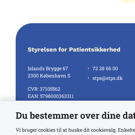
Styrelsen for Patientsikkerhed
Islands Brygge 67
72 28 66 00
2300 København S
stps@stps.dk
CVR: 37105562
EAN: 5798000363311
Du bestemmer over dine da
Se alle kontaktnumre
Vi bruger cookies til at huske dit cookievalg. Enkelte