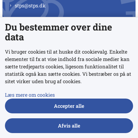
stps@stps.dk
Du bestemmer over dine
Se alle kontaktnumre
data
Vi bruger cookies til at huske dit cookievalg. Enkelte
elementer til fx at vise indhold fra sociale medier kan
Links
sætte tredjeparts cookies, ligesom funktionalitet til
statistik også kan sætte cookies. Vi bestræber os på at
Udgivelser
sitet virker uden brug af cookies.
Tilgængelighedserklæring
Læs mere om cookies
Data- og privatlivspolitik
Accepter alle
Cookies
Afvis alle