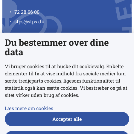
72 28 66 00
stps@stps.dk
Du bestemmer over dine
Se alle kontaktnumre
data
Vi bruger cookies til at huske dit cookievalg. Enkelte
elementer til fx at vise indhold fra sociale medier kan
Links
sætte tredjeparts cookies, ligesom funktionalitet til
statistik også kan sætte cookies. Vi bestræber os på at
Udgivelser
sitet virker uden brug af cookies.
Tilgængelighedserklæring
Læs mere om cookies
Data- og privatlivspolitik
Accepter alle
Cookies