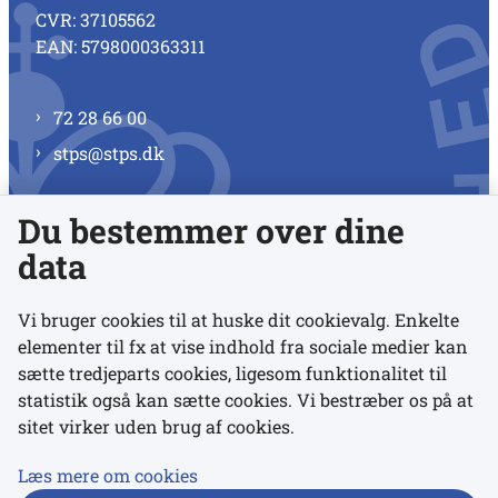
CVR: 37105562
EAN: 5798000363311
72 28 66 00
stps@stps.dk
Du bestemmer over dine
Se alle kontaktnumre
data
Vi bruger cookies til at huske dit cookievalg. Enkelte
elementer til fx at vise indhold fra sociale medier kan
Links
sætte tredjeparts cookies, ligesom funktionalitet til
statistik også kan sætte cookies. Vi bestræber os på at
sitet virker uden brug af cookies.
Udgivelser
Tilgængelighedserklæring
Læs mere om cookies
Data- og privatlivspolitik