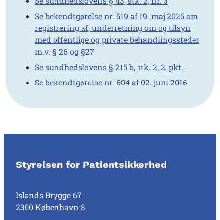
Se sundhedslovens § 43, stk. 2, nr. 3
Se bekendtgørelse nr. 519 af 19. maj 2025 om
registrering af, underretning om og tilsyn
med offentlige og private behandlingssteder
m.v. § 26 og §27
Se sundhedslovens § 215 b, stk. 2, 2. pkt.
Se bekendtgørelse nr. 604 af 02. juni 2016
Styrelsen for Patientsikkerhed
Islands Brygge 67
2300 København S