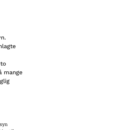
yn.
nlagte
 to
på mange
glig
lsyn