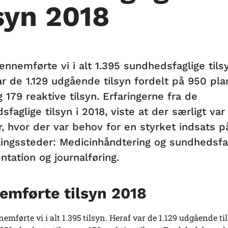
lsyn 2018
ennemførte vi i alt 1.395 sundhedsfaglige tils
ar de 1.129 udgående tilsyn fordelt på 950 pla
g 179 reaktive tilsyn. Erfaringerne fra de
faglige tilsyn i 2018, viste at der særligt var
, hvor der var behov for en styrket indsats 
ingssteder: Medicinhåndtering og sundhedsfa
tation og journalføring.
emførte tilsyn 2018
nemførte vi i alt 1.395 tilsyn. Heraf var de 1.129 udgående ti