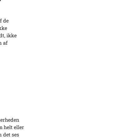
f de
kke
t, ikke
n af
kkerheden
helt eller
n det ses