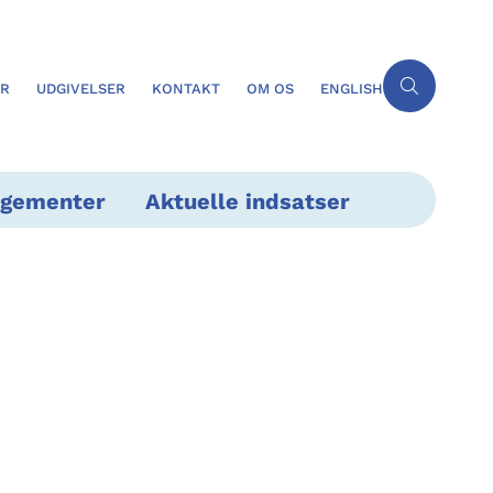
ER
UDGIVELSER
KONTAKT
OM OS
ENGLISH
ngementer
Aktuelle indsatser