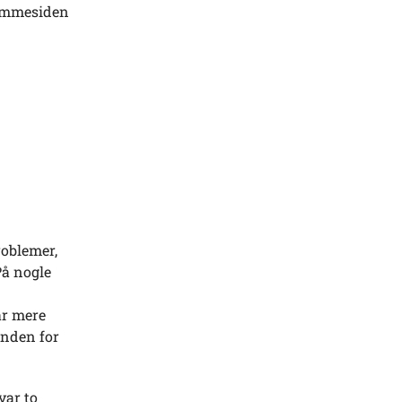
jemmesiden
roblemer,
På nogle
ar mere
inden for
var to