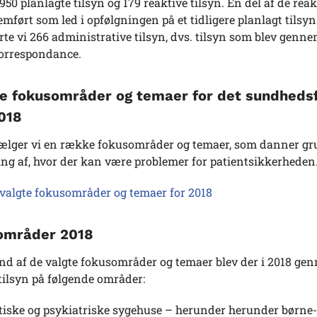
 950 planlagte tilsyn og 179 reaktive tilsyn. En del af de reak
mført som led i opfølgningen på et tidligere planlagt tilsy
e vi 266 administrative tilsyn, dvs. tilsyn som blev genne
korrespondance.
e fokusområder og temaer for det sundhedsf
2018
vælger vi en række fokusområder og temaer, som danner gr
ng af, hvor der kan være problemer for patientsikkerheden
valgte fokusområder og temaer for 2018
områder 2018
nd af de valgte fokusområder og temaer blev der i 2018 ge
tilsyn på følgende områder:
iske og psykiatriske sygehuse – herunder herunder børne-