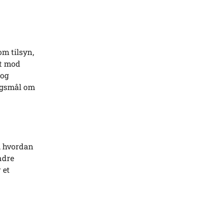
om tilsyn,
et mod
 og
ørgsmål om
, hvordan
ndre
 et