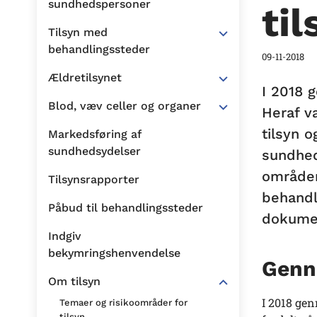
sundhedspersoner
ti
Tilsyn med
behandlingssteder
09-11-2018
Ældretilsynet
I 2018 g
Blod, væv celler og organer
Heraf v
tilsyn o
Markedsføring af
sundhedsydelser
sundheds
områder
Tilsynsrapporter
behandl
Påbud til behandlingssteder
dokumen
Indgiv
bekymringshenvendelse
Genn
Om tilsyn
I 2018 gen
Temaer og risikoområder for
tilsyn