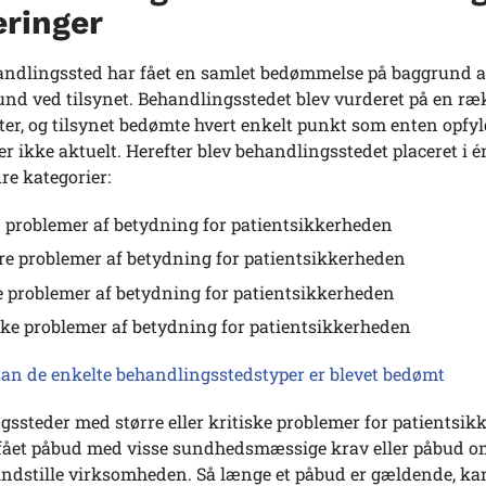
eringer
andlingssted har fået en samlet bedømmelse på baggrund a
und ved tilsynet. Behandlingsstedet blev vurderet på en ræ
r, og tilsynet bedømte hvert enkelt punkt som enten opfyld
ler ikke aktuelt. Herefter blev behandlingsstedet placeret i é
ire kategorier:
 problemer af betydning for patientsikkerheden
e problemer af betydning for patientsikkerheden
e problemer af betydning for patientsikkerheden
ske problemer af betydning for patientsikkerheden
an de enkelte behandlingsstedstyper er blevet bedømt
ssteder med større eller kritiske problemer for patientsi
fået påbud med visse sundhedsmæssige krav eller påbud om 
 indstille virksomheden. Så længe et påbud er gældende, ka