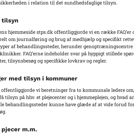
sikkerheden i relation til det sundhedsfaglige tilsyn.
 tilsyn
ens hjemmeside stps.dk offentliggjorde vi en række FAQ’er 
elt om journalføring og brug af medhjælp og specifikt rett
typer af behandlingssteder, herunder genoptræningscentre
klinikker. FAQ’erne indeholder svar på hyppigt stillede sp
r, tilsynsbesøg og specifikke lovkrav og regler.
ger med tilsyn i kommuner
 offentliggjorde vi beretninger fra to kommunale ledere om
 få tilsyn på hhv. et plejecenter og i hjemmeplejen, og hvad a
 behandlingssteder kunne have glæde af at vide forud for
søg.
, pjecer m.m.