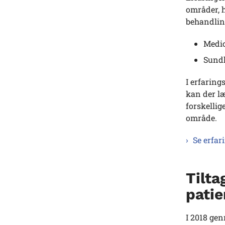
områder, h
behandlin
Medi
Sundh
I erfaring
kan der læ
forskellig
område.
Se erfa
Tilta
pati
I 2018 gen