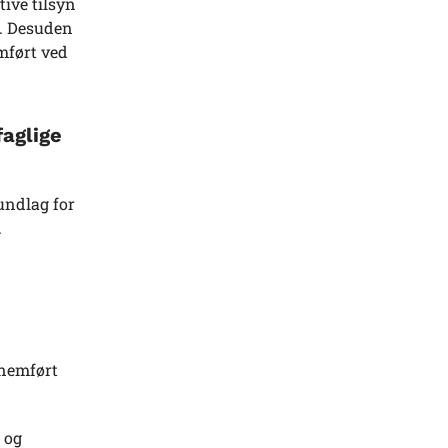
tive tilsyn
n. Desuden
mført ved
aglige
undlag for
.
nnemført
 og