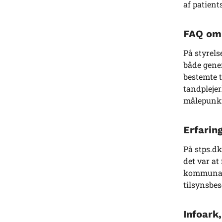
af patient
FAQ om
På styrels
både gener
bestemte 
tandplejer
målepunkte
Erfarin
På stps.dk
det var at
kommunale
tilsynsbe
Infoark