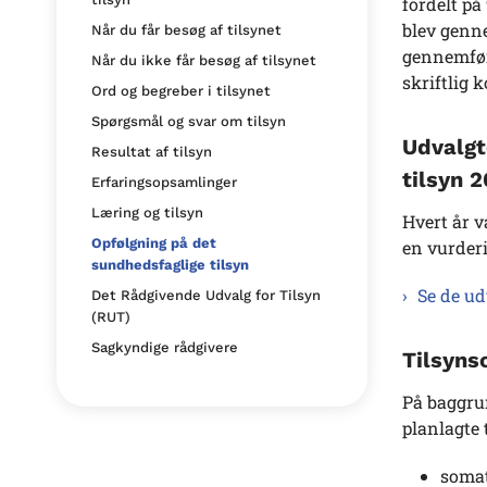
fordelt på
blev genne
Når du får besøg af tilsynet
gennemført
Når du ikke får besøg af tilsynet
skriftlig 
Ord og begreber i tilsynet
Spørgsmål og svar om tilsyn
Udvalgt
Resultat af tilsyn
tilsyn 
Erfaringsopsamlinger
Læring og tilsyn
Hvert år 
Opfølgning på det
en vurderi
sundhedsfaglige tilsyn
Se de ud
Det Rådgivende Udvalg for Tilsyn
(RUT)
Sagkyndige rådgivere
Tilsyns
På baggru
planlagte 
somat