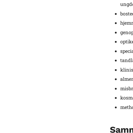
ungdo
boste
hjemm
geno
optik
speci
tandl
klini
almen
misbr
kosme
metho
Samm