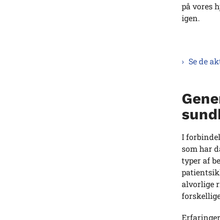
på vores 
igen.
Se de ak
Gener
sundh
I forbinde
som har da
typer af b
patientsi
alvorlige 
forskellig
Erfaringer