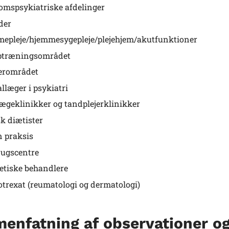
mspsykiatriske afdelinger
der
epleje/hjemmesygepleje/plejehjem/akutfunktioner
ptræningsområdet
erområdet
allæger i psykiatri
ægeklinikker og tandplejerklinikker
sk diætister
 praksis
ugscentre
tiske behandlere
trexat (reumatologi og dermatologi)
enfatning af observationer o