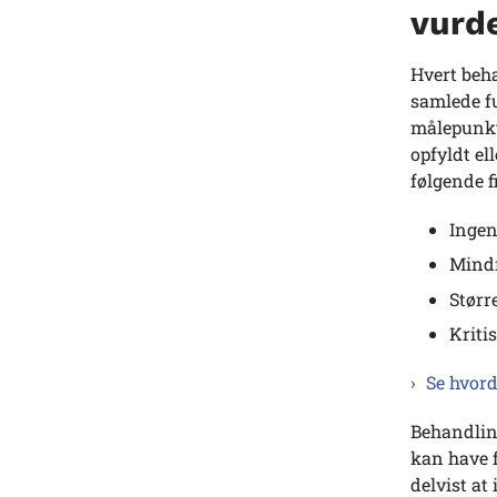
vurd
Hvert beh
samlede f
målepunkte
opfyldt el
følgende f
Ingen
Mindr
Størr
Kriti
Se hvord
Behandling
kan have 
delvist at