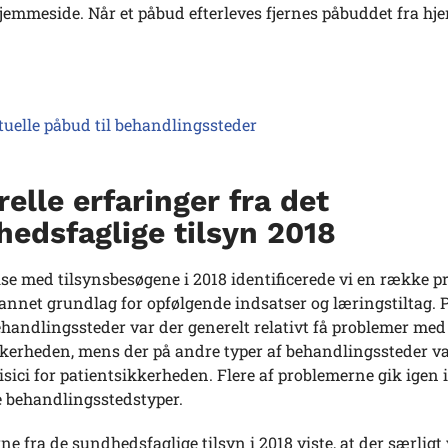
hjemmeside. Når et påbud efterleves fjernes påbuddet fra h
tuelle påbud til behandlingssteder
elle erfaringer fra det
edsfaglige tilsyn 2018
lse med tilsynsbesøgene i 2018 identificerede vi en række p
nnet grundlag for opfølgende indsatser og læringstiltag. 
ehandlingssteder var der generelt relativt få problemer med
kkerheden, mens der på andre typer af behandlingssteder v
risici for patientsikkerheden. Flere af problemerne gik igen 
e behandlingsstedstyper.
ne fra de sundhedsfaglige tilsyn i 2018 viste, at der særligt 