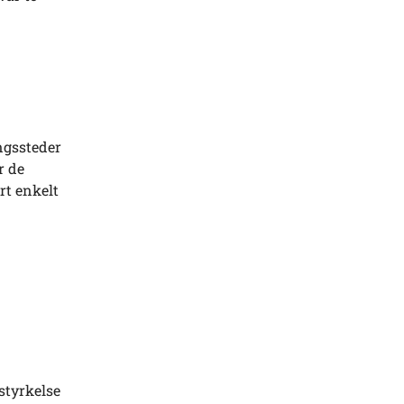
ngssteder
r de
rt enkelt
styrkelse