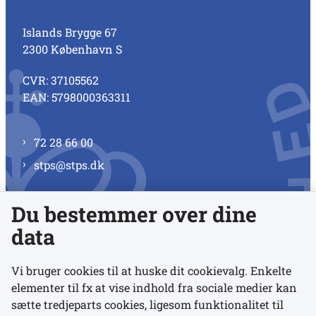
Islands Brygge 67
2300 København S
CVR: 37105562
EAN: 5798000363311
72 28 66 00
stps@stps.dk
Du bestemmer over dine
Se alle kontaktnumre
data
Vi bruger cookies til at huske dit cookievalg. Enkelte
elementer til fx at vise indhold fra sociale medier kan
Links
sætte tredjeparts cookies, ligesom funktionalitet til