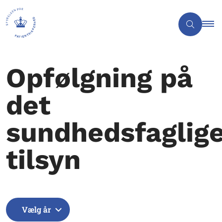
Opfølgning på
det
sundhedsfaglig
tilsyn
Vælg år