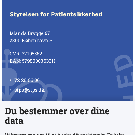
Styrelsen for Patientsikkerhed
Islands Brygge 67
2300 København S
CVR: 37105562
EAN: 5798000363311
72 28 66 00
stps@stps.dk
Du bestemmer over dine
Se alle kontaktnumre
data
Vi bruger cookies til at huske dit cookievalg. Enkelte