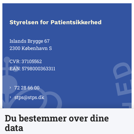
Styrelsen for Patientsikkerhed
Islands Brygge 67
2300 København S
CVR: 37105562
EAN: 5798000363311
72 28 66 00
stps@stps.dk
Du bestemmer over dine
Se alle kontaktnumre
data