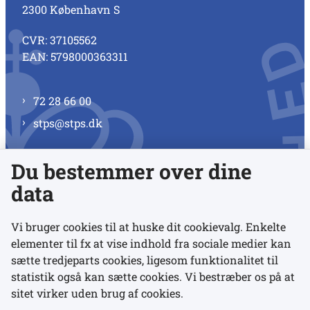
2300 København S
CVR: 37105562
EAN: 5798000363311
72 28 66 00
stps@stps.dk
Du bestemmer over dine
Se alle kontaktnumre
data
Vi bruger cookies til at huske dit cookievalg. Enkelte
elementer til fx at vise indhold fra sociale medier kan
Links
sætte tredjeparts cookies, ligesom funktionalitet til
statistik også kan sætte cookies. Vi bestræber os på at
sitet virker uden brug af cookies.
Udgivelser