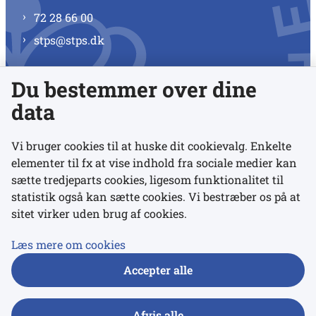
72 28 66 00
stps@stps.dk
Du bestemmer over dine
Se alle kontaktnumre
data
Vi bruger cookies til at huske dit cookievalg. Enkelte
elementer til fx at vise indhold fra sociale medier kan
Links
sætte tredjeparts cookies, ligesom funktionalitet til
statistik også kan sætte cookies. Vi bestræber os på at
sitet virker uden brug af cookies.
Udgivelser
Tilgængelighedserklæring
Læs mere om cookies
Data- og privatlivspolitik
Accepter alle
Cookies
Afvis alle