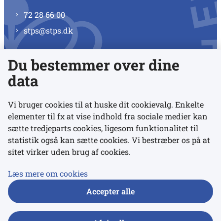
72 28 66 00
stps@stps.dk
Du bestemmer over dine
Se alle kontaktnumre
data
Vi bruger cookies til at huske dit cookievalg. Enkelte
elementer til fx at vise indhold fra sociale medier kan
Links
sætte tredjeparts cookies, ligesom funktionalitet til
statistik også kan sætte cookies. Vi bestræber os på at
sitet virker uden brug af cookies.
Udgivelser
Tilgængelighedserklæring
Læs mere om cookies
Data- og privatlivspolitik
Accepter alle
Cookies