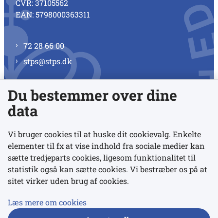
CVR: 37105562
EAN: 5798000363311
72 28 66 00
stps@stps.dk
Du bestemmer over dine
Se alle kontaktnumre
data
Vi bruger cookies til at huske dit cookievalg. Enkelte
elementer til fx at vise indhold fra sociale medier kan
Links
sætte tredjeparts cookies, ligesom funktionalitet til
statistik også kan sætte cookies. Vi bestræber os på at
Udgivelser
sitet virker uden brug af cookies.
Tilgængelighedserklæring
Læs mere om cookies
Data- og privatlivspolitik