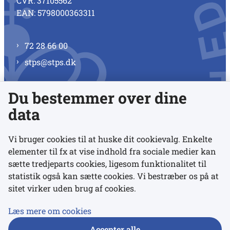
CVR: 37105562
EAN: 5798000363311
72 28 66 00
stps@stps.dk
Du bestemmer over dine
Se alle kontaktnumre
data
Vi bruger cookies til at huske dit cookievalg. Enkelte
elementer til fx at vise indhold fra sociale medier kan
Links
sætte tredjeparts cookies, ligesom funktionalitet til
statistik også kan sætte cookies. Vi bestræber os på at
Udgivelser
sitet virker uden brug af cookies.
Tilgængelighedserklæring
Læs mere om cookies
Data- og privatlivspolitik
Accepter alle