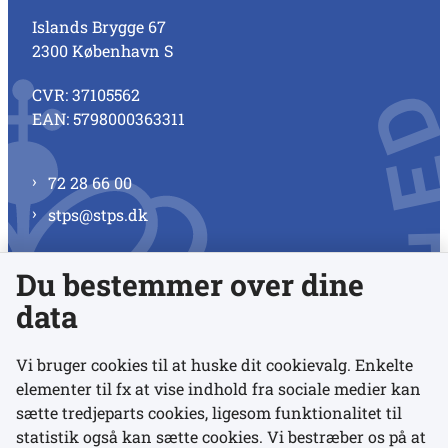
Islands Brygge 67
2300 København S
CVR: 37105562
EAN: 5798000363311
72 28 66 00
stps@stps.dk
Du bestemmer over dine
Se alle kontaktnumre
data
Vi bruger cookies til at huske dit cookievalg. Enkelte
elementer til fx at vise indhold fra sociale medier kan
Links
sætte tredjeparts cookies, ligesom funktionalitet til
statistik også kan sætte cookies. Vi bestræber os på at