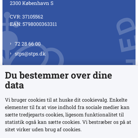
2300 København S
CVR: 37105562
EAN: 5798000363311
72 28 66 00
stps@stps.dk
Du bestemmer over dine
Se alle kontaktnumre
data
Vi bruger cookies til at huske dit cookievalg. Enkelte
elementer til fx at vise indhold fra sociale medier kan
Links
sætte tredjeparts cookies, ligesom funktionalitet til
statistik også kan sætte cookies. Vi bestræber os på at
sitet virker uden brug af cookies.
Udgivelser