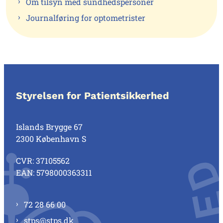
Om tilsyn med sundhedspersoner
Journalføring for optometrister
Styrelsen for Patientsikkerhed
Islands Brygge 67
2300 København S
CVR: 37105562
EAN: 5798000363311
72 28 66 00
stps@stps.dk