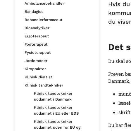
Hvis du
Ambulancebehandler
kommuni
Bandagist
Behandlerfarmaceut
du viser
Bioanalytiker
Ergoterapeut
Det s
Fodterapeut
Fysioterapeut
Du skal s
Jordemoder
Kiropraktor
Prøven bes
Klinisk diætist
Danmark, s
Klinisk tandtekniker
mundt
Klinisk tandtekniker
uddannet i Danmark
læsef
Klinisk tandtekniker
skrif
uddannet i EU eller EØS
Klinisk tandtekniker
Du har fle
uddannet uden for EU og