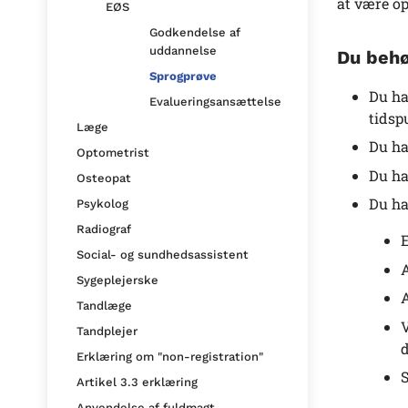
at være o
EØS
Godkendelse af
uddannelse
Du behø
Sprogprøve
Du ha
Evalueringsansættelse
tidsp
Læge
Du ha
Optometrist
Du ha
Osteopat
Du ha
Psykolog
Radiograf
E
Social- og sundhedsassistent
A
Sygeplejerske
A
Tandlæge
V
Tandplejer
d
Erklæring om "non-registration"
S
Artikel 3.3 erklæring
Anvendelse af fuldmagt