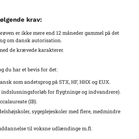
følgende krav:
 prøven er ikke mere end 12 måneder gammel på det
ning om dansk autorisation.
 med de krævede karakterer.
 du har et bevis for det:
r dansk som andetsprog på STX, HF, HHX og EUX.
 indslusningsforløb for flygtninge og indvandrere).
ccalaureate (IB).
elshøjskoler, sygeplejeskoler med flere, medmindre
uddannelse til voksne udlændinge m.fl.