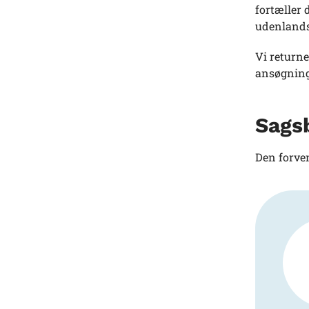
fortæller 
udenlands
Vi returne
ansøgning.
Sags
Den forven