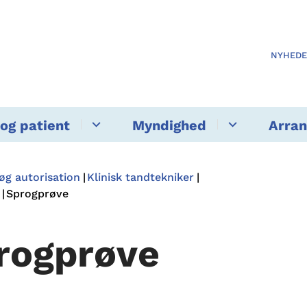
NYHED
og patient
Myndighed
Arra
øg autorisation
Klinisk tandtekniker
Sprogprøve
rogprøve