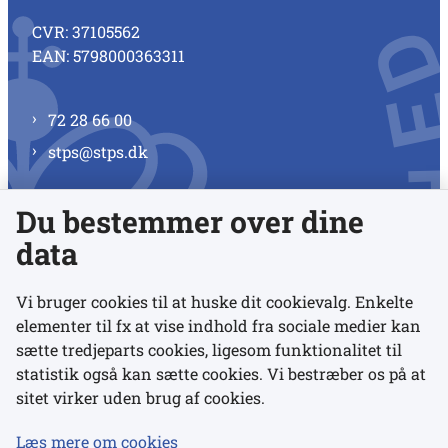
CVR: 37105562
EAN: 5798000363311
72 28 66 00
stps@stps.dk
Du bestemmer over dine
Se alle kontaktnumre
data
Vi bruger cookies til at huske dit cookievalg. Enkelte
elementer til fx at vise indhold fra sociale medier kan
Links
sætte tredjeparts cookies, ligesom funktionalitet til
statistik også kan sætte cookies. Vi bestræber os på at
sitet virker uden brug af cookies.
Udgivelser
Tilgængelighedserklæring
Læs mere om cookies