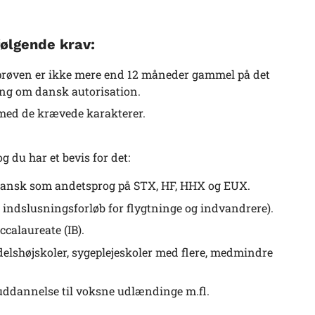
følgende krav:
 prøven er ikke mere end 12 måneder gammel på det
ning om dansk autorisation.
 med de krævede karakterer.
 du har et bevis for det:
r dansk som andetsprog på STX, HF, HHX og EUX.
 indslusningsforløb for flygtninge og indvandrere).
ccalaureate (IB).
elshøjskoler, sygeplejeskoler med flere, medmindre
uddannelse til voksne udlændinge m.fl.