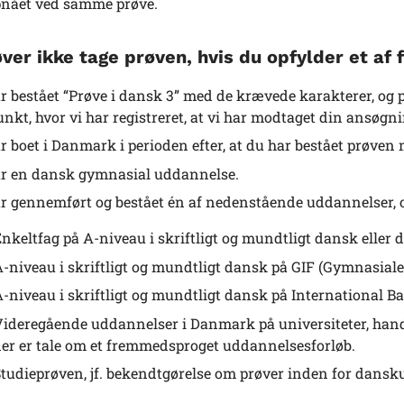
pnået ved samme prøve.
ver ikke tage prøven, hvis du opfylder et af 
r bestået “Prøve i dansk 3” med de krævede karakterer, og
unkt, hvor vi har registreret, at vi har modtaget din ansøg
r boet i Danmark i perioden efter, at du har bestået prøven
r en dansk gymnasial uddannelse.
r gennemført og bestået én af nedenstående uddannelser, og
nkeltfag på A-niveau i skriftligt og mundtligt dansk elle
-niveau i skriftligt og mundtligt dansk på GIF (Gymnasiale
-niveau i skriftligt og mundtligt dansk på International Ba
ideregående uddannelser i Danmark på universiteter, hand
er er tale om et fremmedsproget uddannelsesforløb.
tudieprøven, jf. bekendtgørelse om prøver inden for dansk