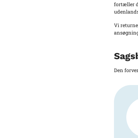
fortæller 
udenlands
Vi returne
ansøgning.
Sags
Den forven