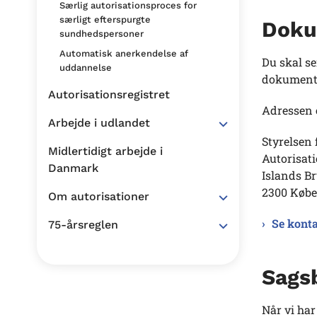
Særlig autorisationsproces for
særligt efterspurgte
Doku
sundhedspersoner
Automatisk anerkendelse af
Du skal s
uddannelse
dokumenta
Autorisationsregistret
Adressen 
Arbejde i udlandet
Styrelsen 
Midlertidigt arbejde i
Autorisat
Danmark
Islands B
2300 Købe
Om autorisationer
Se konta
75-årsreglen
Sags
Når vi har