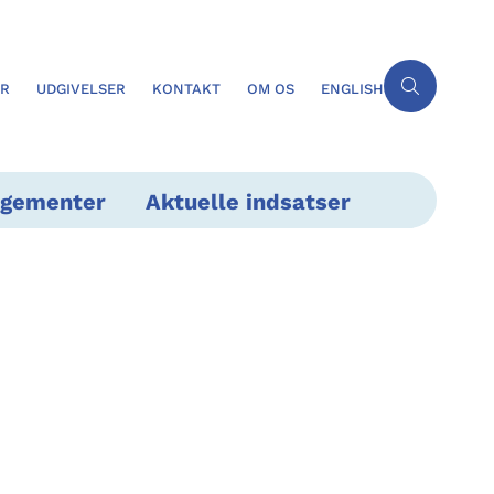
ER
UDGIVELSER
KONTAKT
OM OS
ENGLISH
ngementer
Aktuelle indsatser