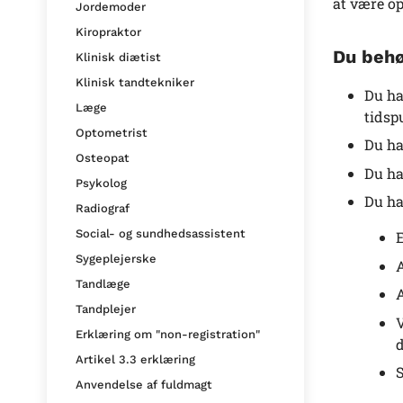
at være o
Jordemoder
Kiropraktor
Du behø
Klinisk diætist
Klinisk tandtekniker
Du ha
Læge
tidsp
Optometrist
Du ha
Osteopat
Du ha
Psykolog
Du ha
Radiograf
Social- og sundhedsassistent
E
Sygeplejerske
A
Tandlæge
A
Tandplejer
V
Erklæring om "non-registration"
d
Artikel 3.3 erklæring
S
Anvendelse af fuldmagt