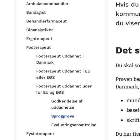
Hvis du
Ambulancebehandler
kommuni
Bandagist
Behandlerfarmaceut
du viser
Bioanalytiker
Ergoterapeut
Det s
Fodterapeut
Fodterapeut uddannet i
Danmark
Du skal s
Fodterapeut uddannet i EU
eller EØS
Prøven bes
Danmark, s
Fodterapeut uddannet uden
for EU og EØS
mundt
Godkendelse af
uddannelse
læsef
Sprogprøve
skrif
Evalueringsansættelse
Du har fle
Fysioterapeut