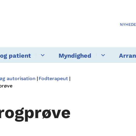
NYHED
og patient
Myndighed
Arra
øg autorisation
Fodterapeut
prøve
rogprøve