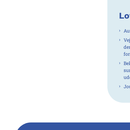
Lo
Au
Ve
de
fo
Be
su
ud
Jo