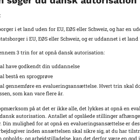
n søger du dansk autorisation
:
borger i et land uden for EU, EØS eller Schweiz, og har en
 statsborger i EU, EØS eller Schweiz, og er uddannet i et la
ennem 3 trin for at opnå dansk autorisation:
al have godkendt din uddannelse
al bestå en sprogprøve
al gennemføre en evalueringsansættelse. Hvert trin skal d
ssen, som kan vare flere år.
pmærksom på at det er ikke alle, det lykkes at opnå en eval
dansk autorisation. Antallet af opslåede stillinger afhænge
. Din mulighed for at opnå en evalueringsansættelse er de
rbejdsgiver inden ansættelsen skal sikre sig, at du har tils
n opholds- og arbejdstilladelse, kan det derfor være en god 