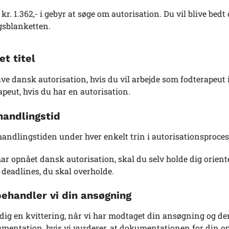
 kr. 1.362,- i gebyr at søge om autorisation. Du vil blive bed
sblanketten.
et titel
ve dansk autorisation, hvis du vil arbejde som fodterapeut
apeut, hvis du har en autorisation.
andlingstid
andlingstiden under hver enkelt trin i autorisationsproce
har opnået dansk autorisation, skal du selv holde dig orien
 deadlines, du skal overholde.
ehandler vi din ansøgning
 dig en kvittering, når vi har modtaget din ansøgning og d
entation, hvis vi vurderer, at dokumentationen for din op