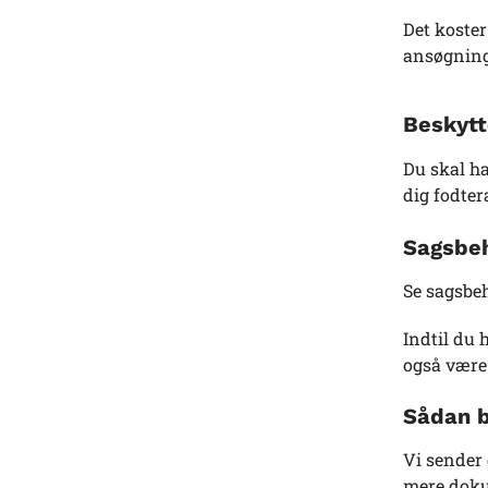
Det koster
ansøgning
Beskytt
Du skal ha
dig fodter
Sagsbeh
Se sagsbeh
Indtil du 
også være
Sådan b
Vi sender
mere dokum