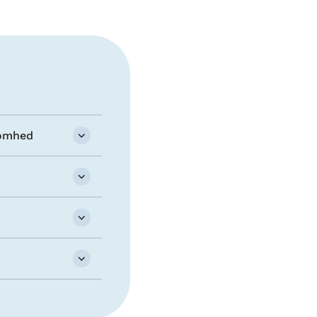
somhed