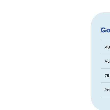
Go
Vi
Au
75
Pe