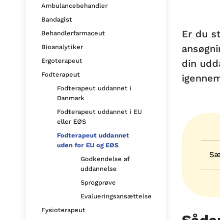
Ambulancebehandler
Bandagist
Er du s
Behandlerfarmaceut
ansøgni
Bioanalytiker
Ergoterapeut
din udd
Fodterapeut
igennem
Fodterapeut uddannet i
Danmark
Fodterapeut uddannet i EU
eller EØS
Fodterapeut uddannet
uden for EU og EØS
Sæ
Godkendelse af
uddannelse
Sprogprøve
Evalueringsansættelse
Fysioterapeut