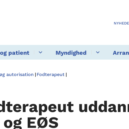
NYHED
og patient
Myndighed
Arra
øg autorisation
Fodterapeut
dterapeut uddan
 og EØS