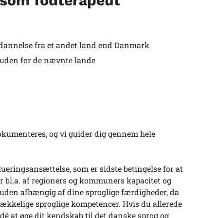
 som fodterapeut
 uddannelse fra et andet land end Danmark
nd uden for de nævnte lande
okumenteres, og vi guider dig gennem hele
ueringsansættelse, som er sidste betingelse for at
r bl.a. af regioners og kommuners kapacitet og
suden afhængig af dine sproglige færdigheder, da
trækkelige sproglige kompetencer. Hvis du allerede
idé at øge dit kendskab til det danske sprog og