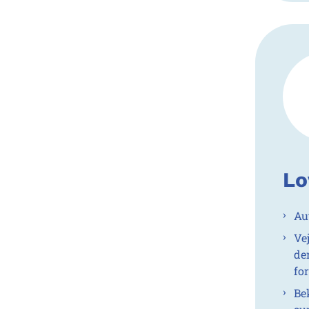
Lo
Au
Ve
de
fo
Be