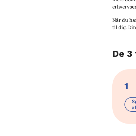
erhvervse
Når du har
til dig. Di
De 3 
1
S
a