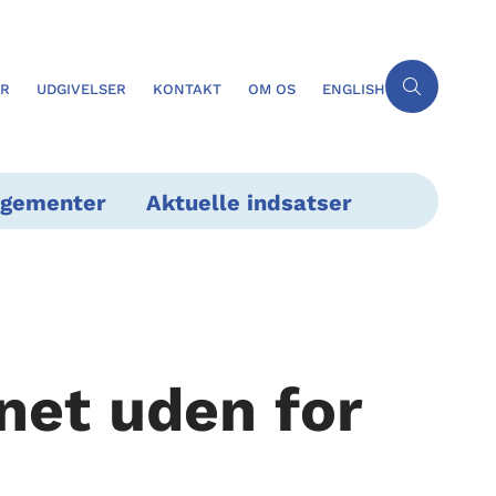
ER
UDGIVELSER
KONTAKT
OM OS
ENGLISH
ngementer
Aktuelle indsatser
net uden for