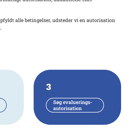
fyldt alle betingelser, udsteder vi en autorisation
t
.
3
Søg evaluerings-
autorisation