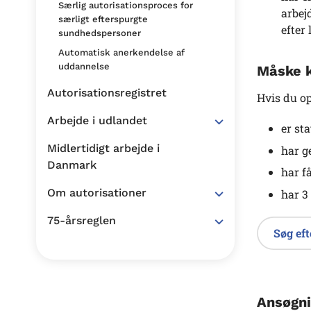
Særlig autorisationsproces for
arbej
særligt efterspurgte
efter
sundhedspersoner
Automatisk anerkendelse af
uddannelse
Måske k
Autorisationsregistret
Hvis du op
Arbejde i udlandet
er st
Midlertidigt arbejde i
har g
Danmark
har f
Om autorisationer
har 3
75-årsreglen
Søg eft
Ansøgni