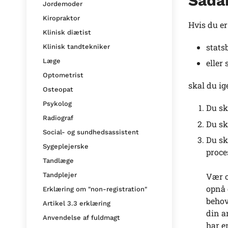
Såda
Jordemoder
Kiropraktor
Hvis du er
Klinisk diætist
stats
Klinisk tandtekniker
Læge
eller
Optometrist
skal du ig
Osteopat
Psykolog
Du sk
Radiograf
Du sk
Social- og sundhedsassistent
Du sk
Sygeplejerske
proce
Tandlæge
Tandplejer
Vær o
opnå 
Erklæring om "non-registration"
behov
Artikel 3.3 erklæring
din a
Anvendelse af fuldmagt
har e