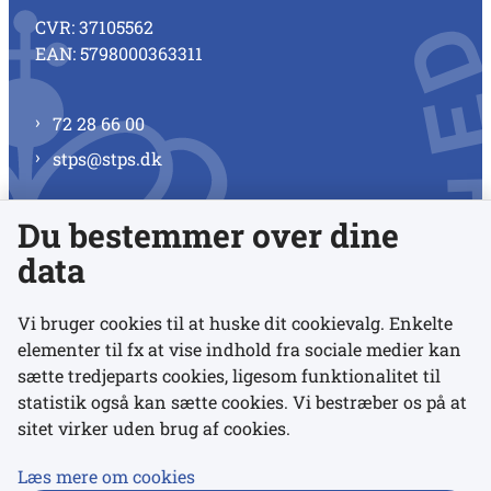
CVR: 37105562
EAN: 5798000363311
72 28 66 00
stps@stps.dk
Du bestemmer over dine
Se alle kontaktnumre
data
Vi bruger cookies til at huske dit cookievalg. Enkelte
elementer til fx at vise indhold fra sociale medier kan
Links
sætte tredjeparts cookies, ligesom funktionalitet til
statistik også kan sætte cookies. Vi bestræber os på at
Udgivelser
sitet virker uden brug af cookies.
Tilgængelighedserklæring
Læs mere om cookies