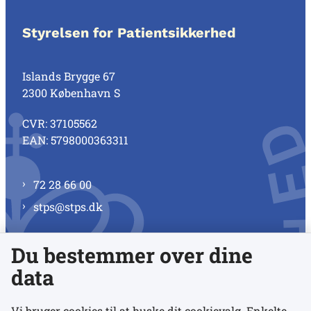
Styrelsen for Patientsikkerhed
Islands Brygge 67
2300 København S
CVR: 37105562
EAN: 5798000363311
72 28 66 00
stps@stps.dk
Du bestemmer over dine
Se alle kontaktnumre
data
Vi bruger cookies til at huske dit cookievalg. Enkelte