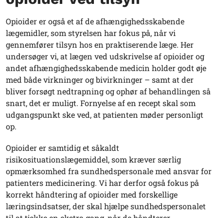
Opioider er også et af de afhængighedsskabende
lægemidler, som styrelsen har fokus på, når vi
gennemfører tilsyn hos en praktiserende læge. Her
undersøger vi, at lægen ved udskrivelse af opioider og
andet afhængighedsskabende medicin holder godt øje
med både virkninger og bivirkninger – samt at der
bliver forsøgt nedtrapning og ophør af behandlingen så
snart, det er muligt. Fornyelse af en recept skal som
udgangspunkt ske ved, at patienten møder personligt
op.
Opioider er samtidig et såkaldt
risikosituationslægemiddel, som kræver særlig
opmærksomhed fra sundhedspersonale med ansvar for
patienters medicinering. Vi har derfor også fokus på
korrekt håndtering af opioider med forskellige
læringsindsatser, der skal hjælpe sundhedspersonalet
til at tjekke en ekstra gang, når de håndterer