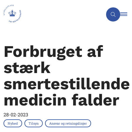
Forbruget af
stærk
smertestillende
medicin falder
28-02-2023
Nyhed
Tilsyn
Ansvar og retningslinjer