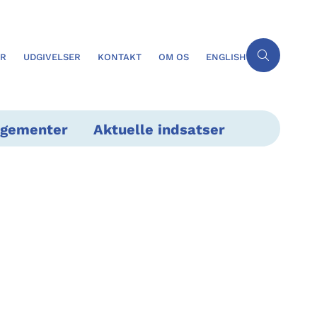
ER
UDGIVELSER
KONTAKT
OM OS
ENGLISH
ngementer
Aktuelle indsatser