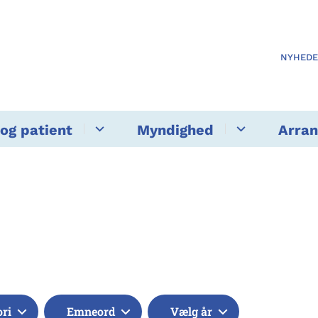
NYHED
og patient
Myndighed
Arra
ori
Emneord
Vælg år