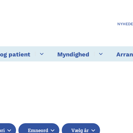
NYHED
og patient
Myndighed
Arra
ori
Emneord
Vælg år