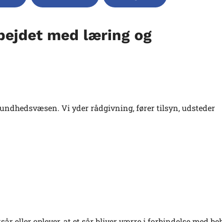
rbejdet med læring og
 sundhedsvæsen. Vi yder rådgivning, fører tilsyn, udsteder
ksår eller oplever, at et sår bliver værre i forbindelse med b