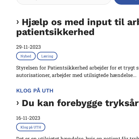
Hjælp os med input til a
patientsikkerhed
29-11-2023
Nyhed
Læring
Styrelsen for Patientsikkerhed arbejder for et trygt
autorisationer, arbejder med utilsigtede hændelse...
KLOG PÅ UTH
Du kan forebygge tryksår
16-11-2023
Klog på UTH
Det er en utilsigtet hændelse, hvis en patient får try