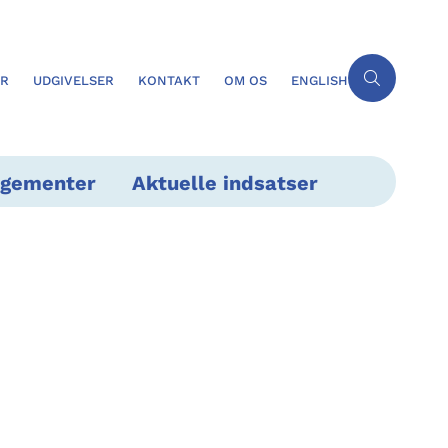
ER
UDGIVELSER
KONTAKT
OM OS
ENGLISH
ngementer
Aktuelle indsatser