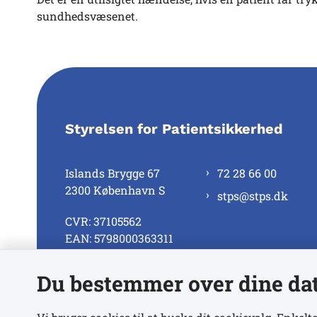
sundhedsvæsenet.
Styrelsen for Patientsikkerhed
Islands Brygge 67
72 28 66 00
2300 København S
stps@stps.dk
CVR: 37105562
EAN: 5798000363311
Du bestemmer over dine da
Se alle kontaktnumre