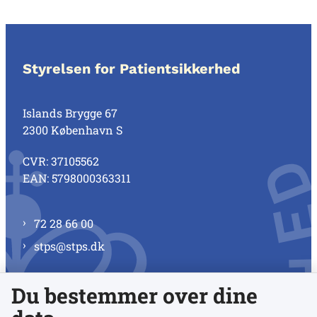
Styrelsen for Patientsikkerhed
Islands Brygge 67
2300 København S
CVR: 37105562
EAN: 5798000363311
72 28 66 00
stps@stps.dk
Du bestemmer over dine
Se alle kontaktnumre