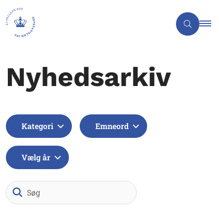
Nyhedsarkiv
Kategori
Emneord
Vælg år
Søg