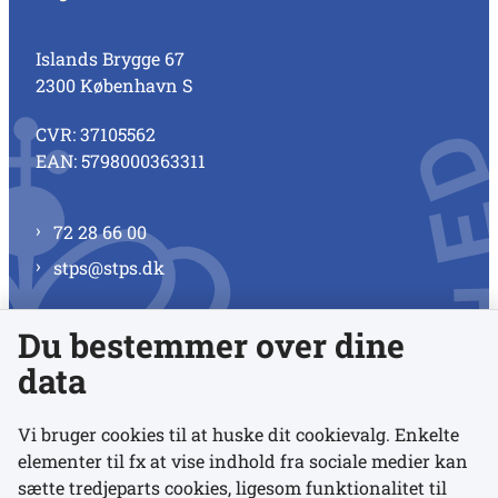
Islands Brygge 67
2300 København S
CVR: 37105562
EAN: 5798000363311
72 28 66 00
stps@stps.dk
Du bestemmer over dine
Se alle kontaktnumre
data
Vi bruger cookies til at huske dit cookievalg. Enkelte
elementer til fx at vise indhold fra sociale medier kan
Links
sætte tredjeparts cookies, ligesom funktionalitet til