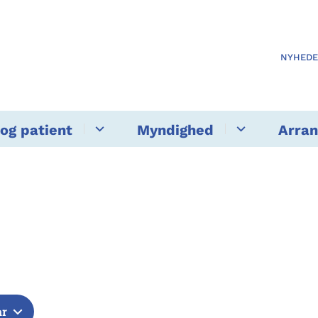
NYHED
og patient
Myndighed
Arra
år