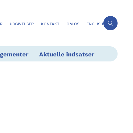
ER
UDGIVELSER
KONTAKT
OM OS
ENGLISH
ngementer
Aktuelle indsatser