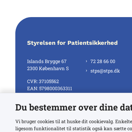
Styrelsen for Patientsikkerhed
Islands Brygge 67
72 28 66 00
2300 København S
stps@stps.dk
CVR: 37105562
EAN: 5798000363311
Du bestemmer over dine da
Se alle kontaktnumre
Vi bruger cookies til at huske dit cookievalg. Enkelte
ligesom funktionalitet til statistik også kan sætte co