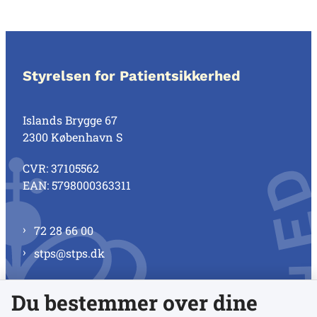
Styrelsen for Patientsikkerhed
Islands Brygge 67
2300 København S
CVR: 37105562
EAN: 5798000363311
72 28 66 00
stps@stps.dk
Du bestemmer over dine
Se alle kontaktnumre