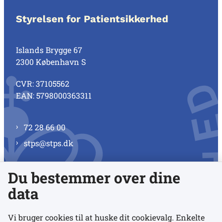
Styrelsen for Patientsikkerhed
Islands Brygge 67
2300 København S
CVR: 37105562
EAN: 5798000363311
72 28 66 00
stps@stps.dk
Du bestemmer over dine
Se alle kontaktnumre
data
Vi bruger cookies til at huske dit cookievalg. Enkelte