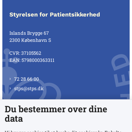
Styrelsen for Patientsikkerhed
Islands Brygge 67
2300 København S
CVR: 37105562
EAN: 5798000363311
72 28 66 00
stps@stps.dk
Du bestemmer over dine
Se alle kontaktnumre
data