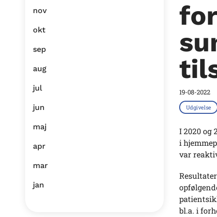
fo
nov
okt
su
sep
ti
aug
jul
19-08-2022
jun
Udgivelse
maj
I 2020 og 
i hjemmepl
apr
var reakti
mar
Resultater
jan
opfølgende
patientsi
bl.a. i fo