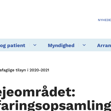
NYHED
og patient
Myndighed
Arra
aglige tilsyn i 2020-2021
ejeområdet:
faringsopsamlin