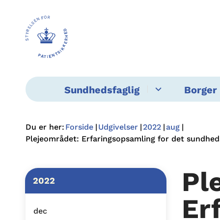
Sundhedsfaglig
Borger 
Du er her:
Forside
Udgivelser
2022
aug
Plejeområdet: Erfaringsopsamling for det sundhedsf
Pl
2022
Er
dec