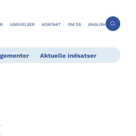
ER
UDGIVELSER
KONTAKT
OM OS
ENGLISH
ngementer
Aktuelle indsatser
g