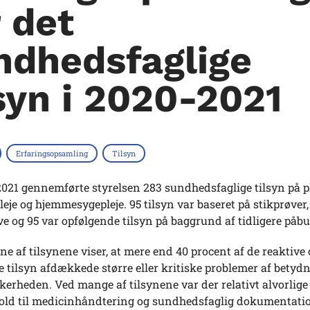
r det
ndhedsfaglige
lsyn i 2020-2021
Erfaringsopsamling
Tilsyn
2021 gennemførte styrelsen 283 sundhedsfaglige tilsyn på pl
eje og hjemmesygepleje. 95 tilsyn var baseret på stikprøver,
ve og 95 var opfølgende tilsyn på baggrund af tidligere påbu
ne af tilsynene viser, at mere end 40 procent af de reaktive 
 tilsyn afdækkede større eller kritiske problemer af betydn
kkerheden.
Ved mange af tilsynene var der relativt alvorlige 
rhold til medicin­håndtering og sundhedsfaglig dokumentati