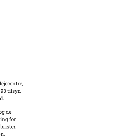
ejecentre,
 93 tilsyn
d.
og de
ing for
brister,
on.