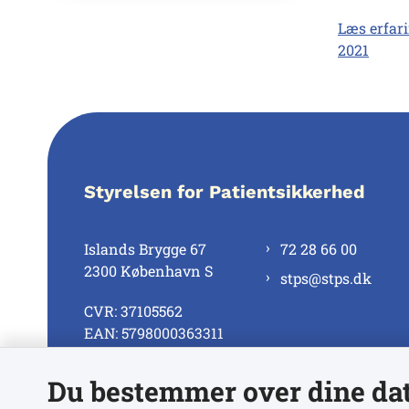
Læs erfar
2021
Styrelsen for Patientsikkerhed
Islands Brygge 67
72 28 66 00
2300 København S
stps@stps.dk
CVR: 37105562
EAN: 5798000363311
Du bestemmer over dine da
Se alle kontaktnumre