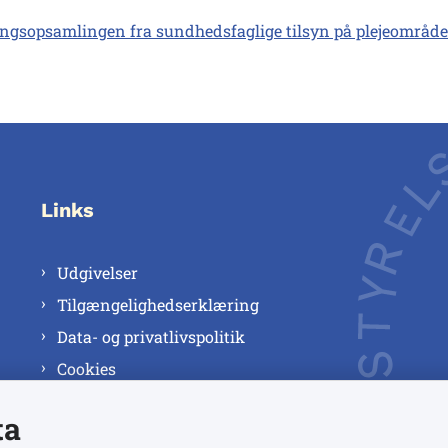
ingsopsamlingen fra sundhedsfaglige tilsyn på plejeområde
Links
Udgivelser
Tilgængelighedserklæring
Data- og privatlivspolitik
Cookies
ta