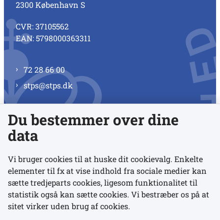
2300 København S
CVR: 37105562
EAN: 5798000363311
72 28 66 00
stps@stps.dk
Du bestemmer over dine
Se alle kontaktnumre
data
Vi bruger cookies til at huske dit cookievalg. Enkelte
elementer til fx at vise indhold fra sociale medier kan
Links
sætte tredjeparts cookies, ligesom funktionalitet til
statistik også kan sætte cookies. Vi bestræber os på at
sitet virker uden brug af cookies.
Udgivelser