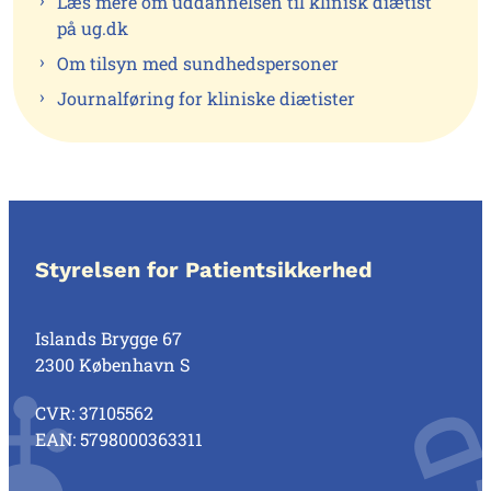
Læs mere om uddannelsen til klinisk diætist
på ug.dk
Om tilsyn med sundhedspersoner
Journalføring for kliniske diætister
Styrelsen for Patientsikkerhed
Islands Brygge 67
2300 København S
CVR: 37105562
EAN: 5798000363311