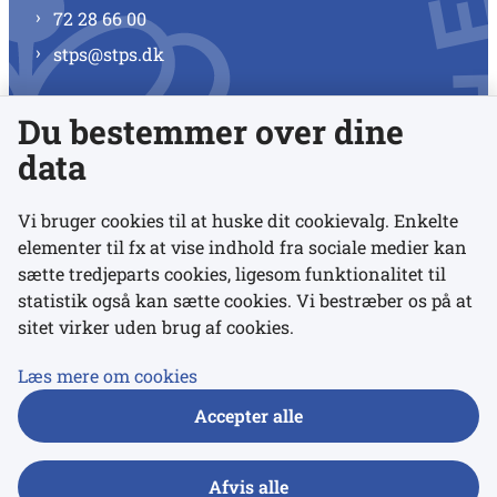
72 28 66 00
stps@stps.dk
Du bestemmer over dine
Se alle kontaktnumre
data
Vi bruger cookies til at huske dit cookievalg. Enkelte
elementer til fx at vise indhold fra sociale medier kan
Links
sætte tredjeparts cookies, ligesom funktionalitet til
statistik også kan sætte cookies. Vi bestræber os på at
Udgivelser
sitet virker uden brug af cookies.
Tilgængelighedserklæring
Læs mere om cookies
Data- og privatlivspolitik
Accepter alle
Cookies
Afvis alle