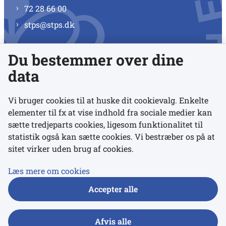
72 28 66 00
stps@stps.dk
Du bestemmer over dine
Se alle kontaktnumre
data
Vi bruger cookies til at huske dit cookievalg. Enkelte
elementer til fx at vise indhold fra sociale medier kan
Links
sætte tredjeparts cookies, ligesom funktionalitet til
statistik også kan sætte cookies. Vi bestræber os på at
sitet virker uden brug af cookies.
Udgivelser
Tilgængelighedserklæring
Læs mere om cookies
Data- og privatlivspolitik
Accepter alle
Cookies
Afvis alle