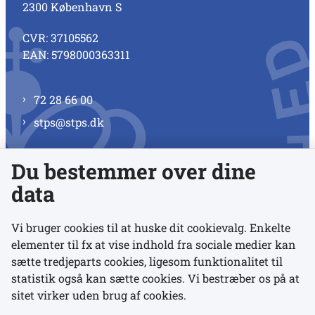
2300 København S
CVR: 37105562
EAN: 5798000363311
72 28 66 00
stps@stps.dk
Du bestemmer over dine
Se alle kontaktnumre
data
Vi bruger cookies til at huske dit cookievalg. Enkelte
elementer til fx at vise indhold fra sociale medier kan
Links
sætte tredjeparts cookies, ligesom funktionalitet til
statistik også kan sætte cookies. Vi bestræber os på at
sitet virker uden brug af cookies.
Udgivelser