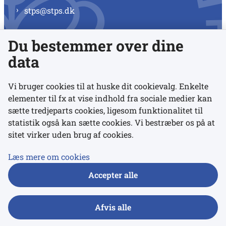
stps@stps.dk
Du bestemmer over dine
Se alle kontaktnumre
data
Vi bruger cookies til at huske dit cookievalg. Enkelte
elementer til fx at vise indhold fra sociale medier kan
Links
sætte tredjeparts cookies, ligesom funktionalitet til
statistik også kan sætte cookies. Vi bestræber os på at
Udgivelser
sitet virker uden brug af cookies.
Tilgængelighedserklæring
Læs mere om cookies
Data- og privatlivspolitik
Accepter alle
Cookies
Afvis alle