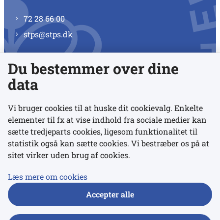
72 28 66 00
stps@stps.dk
Du bestemmer over dine
Se alle kontaktnumre
data
Vi bruger cookies til at huske dit cookievalg. Enkelte
elementer til fx at vise indhold fra sociale medier kan
Links
sætte tredjeparts cookies, ligesom funktionalitet til
statistik også kan sætte cookies. Vi bestræber os på at
sitet virker uden brug af cookies.
Udgivelser
Tilgængelighedserklæring
Læs mere om cookies
Data- og privatlivspolitik
Accepter alle
Cookies