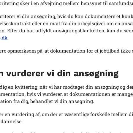
ritering sker i en afvejning mellem hensynet til samfundsn
oriterer vi din ansøgning, hvis du kan dokumentere et konk
lseskontrakt eller en mail fra din arbejdsgiver om en ansæ
on. Efter du har udfyldt ansøgningsblanketten, kan du send
.dk
.
re opmærksom på, at dokumentation for et jobtilbud ikke e
 vurderer vi din ansøgning
 dig en kvittering, når vi har modtaget din ansøgning og d
mentation, hvis vi vurderer, at dokumentationen er mangel
tion fra dig, behandler vi din ansøgning.
er en vurdering af, om der er væsentlige forskelle mellem
dannelse: