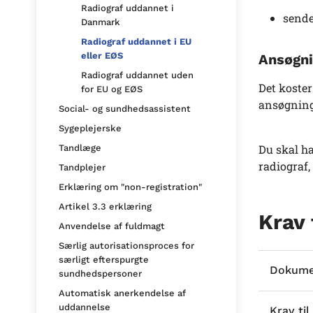
Radiograf uddannet i
sende
Danmark
Radiograf uddannet i EU
eller EØS
Ansøgni
Radiograf uddannet uden
Det koster
for EU og EØS
ansøgning
Social- og sundhedsassistent
Sygeplejerske
Du skal ha
Tandlæge
radiograf,
Tandplejer
Erklæring om "non-registration"
Artikel 3.3 erklæring
Krav
Anvendelse af fuldmagt
Særlig autorisationsproces for
særligt efterspurgte
Dokumen
sundhedspersoner
Automatisk anerkendelse af
uddannelse
Krav ti