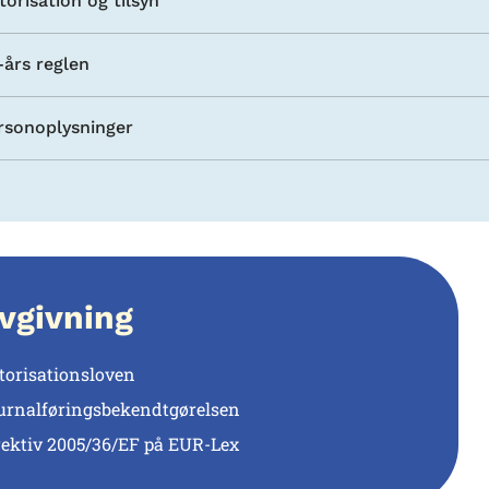
torisation og tilsyn
-års reglen
rsonoplysninger
vgivning
torisationsloven
urnalføringsbekendtgørelsen
rektiv 2005/36/EF på EUR-Lex