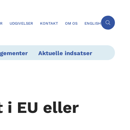
ER
UDGIVELSER
KONTAKT
OM OS
ENGLISH
ngementer
Aktuelle indsatser
i EU eller