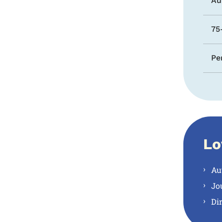
Au
75
Pe
Lo
Au
Jo
Di