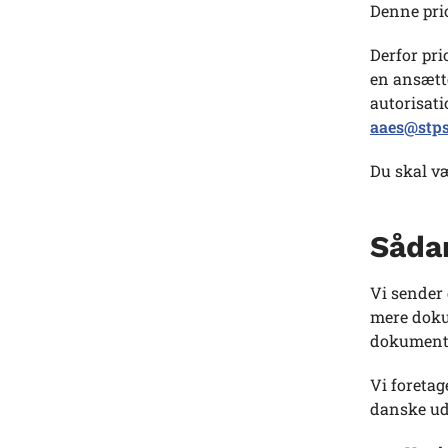
Denne prio
Derfor pri
en ansætte
autorisati
aaes@stps
Du skal væ
Sådan
Vi sender
mere doku
dokumenta
Vi foretag
danske ud