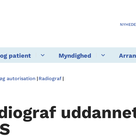
NYHED
og patient
Myndighed
Arra
øg autorisation
Radiograf
diograf uddannet 
S