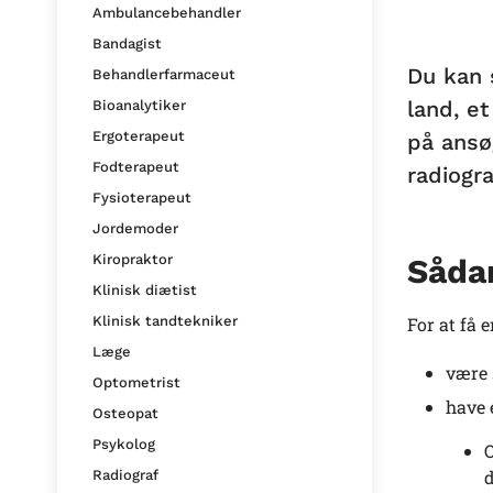
Ambulancebehandler
Bandagist
Du kan 
Behandlerfarmaceut
land, e
Bioanalytiker
Ergoterapeut
på ansø
Fodterapeut
radiogr
Fysioterapeut
Jordemoder
Kiropraktor
Sådan
Klinisk diætist
For at få 
Klinisk tandtekniker
Læge
være 
Optometrist
have 
Osteopat
Psykolog
O
d
Radiograf