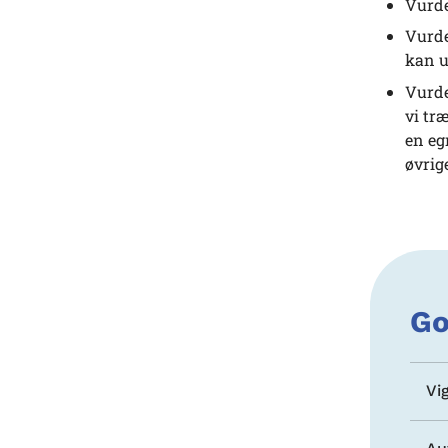
Vurde
Vurde
kan u
Vurde
vi tr
en eg
øvrig
Go
Vi