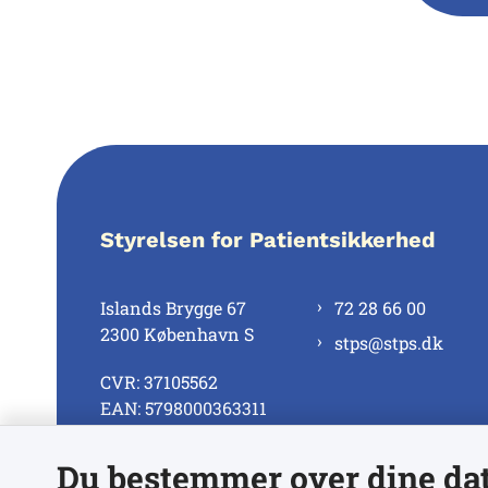
Styrelsen for Patientsikkerhed
Islands Brygge 67
72 28 66 00
2300 København S
stps@stps.dk
CVR: 37105562
EAN: 5798000363311
Du bestemmer over dine da