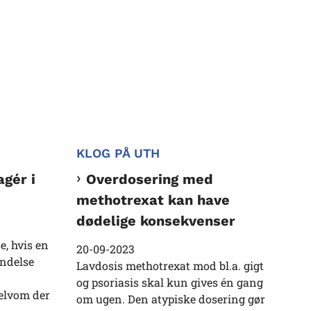
KLOG PÅ UTH
agér i
Overdosering med
methotrexat kan have
dødelige konsekvenser
e, hvis en
20-09-2023
indelse
Lavdosis methotrexat mod bl.a. gigt
og psoriasis skal kun gives én gang
elvom der
om ugen. Den atypiske dosering gør