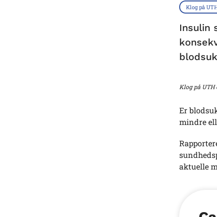
Klog på UT
Insulin 
konsekve
blodsuk
Klog på UTH e
Er blodsuk
mindre ell
Rapportere
sundhedspe
aktuelle m
Ca