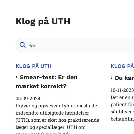
Klog på UTH
KLOG PÅ UTH
KLOG PÅ
Smear-test: Er den
Du kan
mærket korrekt?
16-11-2023
Det er en 
05-09-2024
patient får
Prøver og prøvesvar fylder mest i de
sår bliver
indsendte utilsigtede hændelser
behandlin
(UTH), som er sket hos praktiserende
læger og speciallæger. UTH om