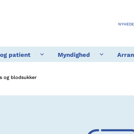
NYHED
og patient
Myndighed
Arra
is og blodsukker