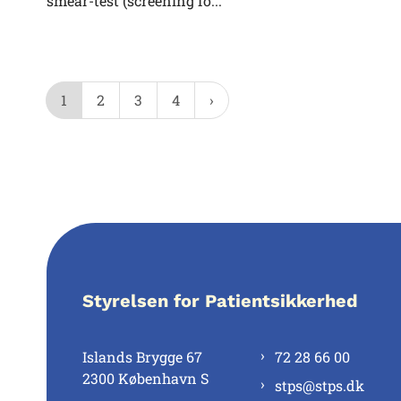
smear-test (screening fo...
1
2
3
4
Styrelsen for Patientsikkerhed
Islands Brygge 67
72 28 66 00
2300 København S
stps@stps.dk