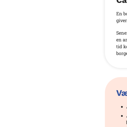
En bo
giver
Sene
en am
tid k
borg
Væ