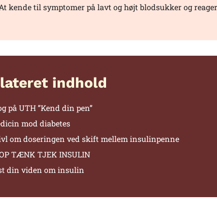
At kende til symptomer på lavt og højt blodsukker og reager
lateret indhold
og på UTH ”Kend din pen”
dicin mod diabetes
ivl om doseringen ved skift mellem insulinpenne
OP TÆNK TJEK INSULIN
st din viden om insulin