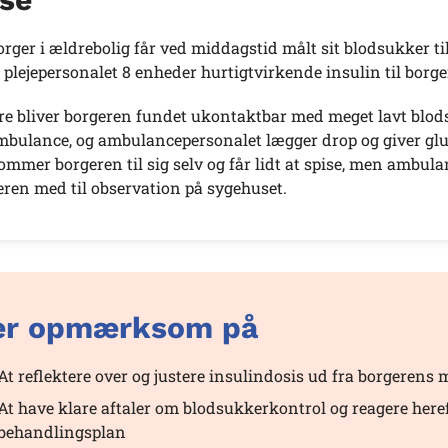
rger i ældrebolig får ved middagstid målt sit blodsukker til
 plejepersonalet 8 enheder hurtigtvirkende insulin til borgere
re bliver borgeren fundet ukontaktbar med meget lavt blods
bulance, og ambulancepersonalet lægger drop og giver gluko
ommer borgeren til sig selv og får lidt at spise, men ambul
eren med til observation på sygehuset.
r opmærksom på
At reflektere over og justere insulindosis ud fra borgerens
At have klare aftaler om blodsukkerkontrol og reagere heref
behandlingsplan