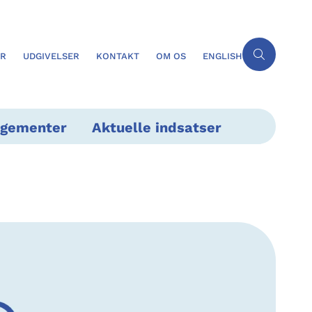
ER
UDGIVELSER
KONTAKT
OM OS
ENGLISH
ngementer
Aktuelle indsatser