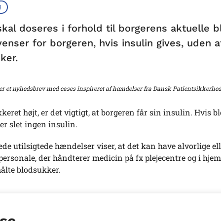
H
skal doseres i forhold til borgerens aktuelle 
nser for borgeren, hvis insulin gives, uden at 
ker.
r et nyhedsbrev med cases inspireret af hændelser fra Dansk Patientsikkerhe
keret højt, er det vigtigt, at borgeren får sin insulin. Hvis 
er slet ingen insulin.
de utilsigtede hændelser viser, at det kan have alvorlige el
rsonale, der håndterer medicin på fx plejecentre og i hjemm
ålte blodsukker.
se