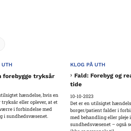
Søg
 UTH
KLOG PÅ UTH
Fald: Forebyg og re
 forebygge tryksår
tide
utilsigtet hændelse, hvis en
10-10-2023
 tryksår eller oplever, at et
Det er en utilsigtet hændels
 værre i forbindelse med
borger/patient falder i forb
g i sundhedsvæsenet.
med behandling eller pleje i
sundhedsvæsenet – også s