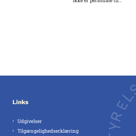
ikke er personale til...
Links
Udgivelser
Tilgængelighedserklæring