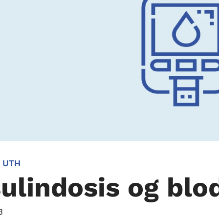
 UTH
sulindosis og bl
3