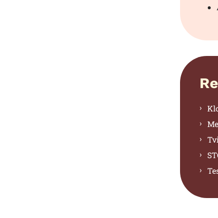
Re
Kl
Me
Tv
ST
Te